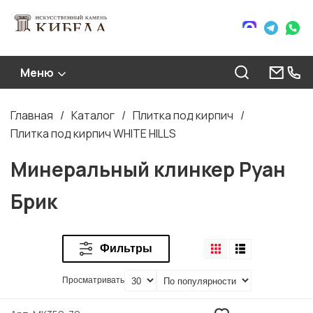
Меню
Главная
Каталог
Плитка под кирпич
Строка
Плитка под кирпич WHITE HILLS
навигации
Минеральный клинкер Руан
Брик
Фильтры
Просматривать