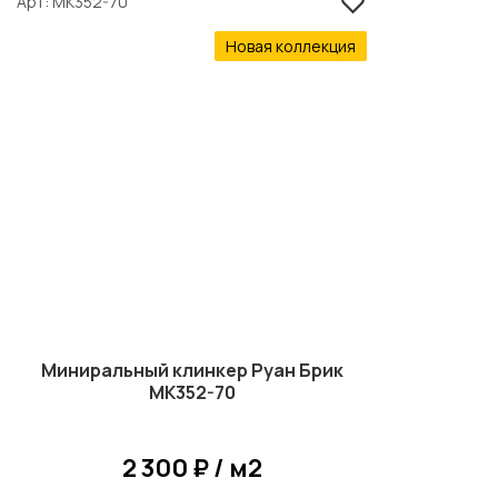
Арт
MK352-70
Новая коллекция
Миниральный клинкер Руан Брик
MK352-70
2 300 ₽ / м2