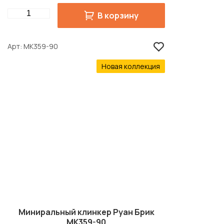
Quantity
В корзину
Арт
MK359-90
Новая коллекция
Миниральный клинкер Руан Брик
MK359-90