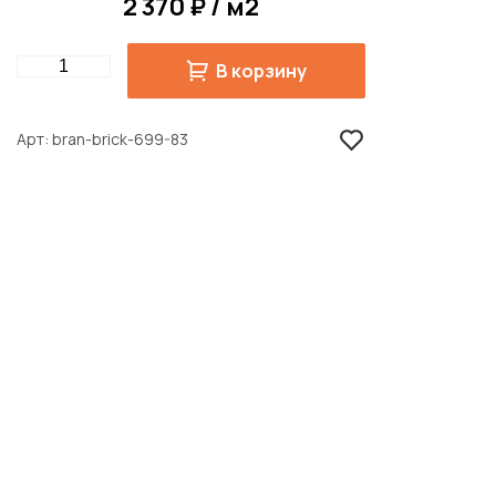
2 370 ₽ / м2
Quantity
В корзину
Арт
bran-brick-699-83