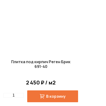
Плитка под кирпич Реген Брик
691-40
2 450 ₽ / м2
Quantity
В корзину