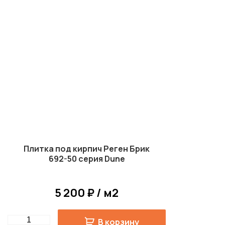
Плитка под кирпич Реген Брик
692-50 серия Dune
5 200 ₽ / м2
Quantity
В корзину