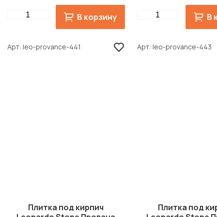
Quantity
Quantity
В корзину
В 
Арт
leo-provance-441
Арт
leo-provance-443
Плитка под кирпич
Плитка под ки