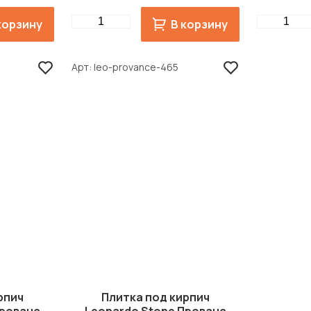
Quantity
Quantity
корзину
В корзину
Арт
leo-provance-465
рпич
Плитка под кирпич