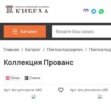
Каталог
Главная
Каталог
Плитка под кирпич
Плитка по
Строка
навигации
Коллекция Прованс
Сетка
Список
Арт
leo-provance-480
Арт
leo-provance-485