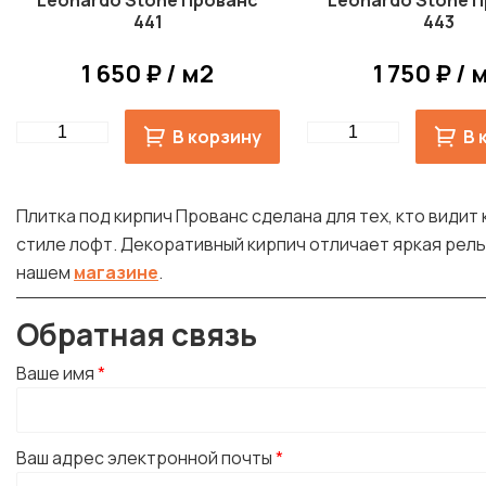
Leonardo Stone Прованс
Leonardo Stone 
441
443
1 650 ₽ / м2
1 750 ₽ / 
Quantity
Quantity
В корзину
В 
Плитка под кирпич Прованс сделана для тех, кто види
стиле лофт. Декоративный кирпич отличает яркая рел
нашем
магазине
.
Обратная связь
Ваше имя
*
Ваш адрес электронной почты
*