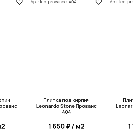
Арт
leo-provance-404
Арт
leo-p
рпич
Плитка под кирпич
Пли
Прованс
Leonardo Stone Прованс
Leonar
404
м2
1 650 ₽ / м2
1