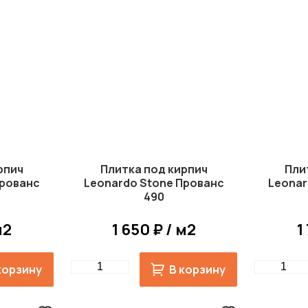
рпич
Плитка под кирпич
Пли
Прованс
Leonardo Stone Прованс
Leonar
490
м2
1 650 ₽ / м2
1
Quantity
Quantity
корзину
В корзину