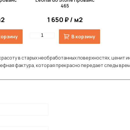
Прованс
Leonardo Stone Прованс
465
м2
1 650 ₽ / м2
Quantity
корзину
В корзину
т красоту в старых необработанных поверхностях, ценит 
ьефная фактура, которая прекрасно передает следы врем