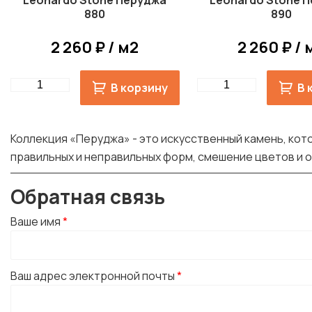
Leonardo Stone Перуджа
Leonardo Stone 
880
890
2 260 ₽ / м2
2 260 ₽ / 
Quantity
Quantity
В корзину
В 
Коллекция «Перуджа» - это искусственный камень, кот
правильных и неправильных форм, смешение цветов и о
Обратная связь
Ваше имя
*
Ваш адрес электронной почты
*