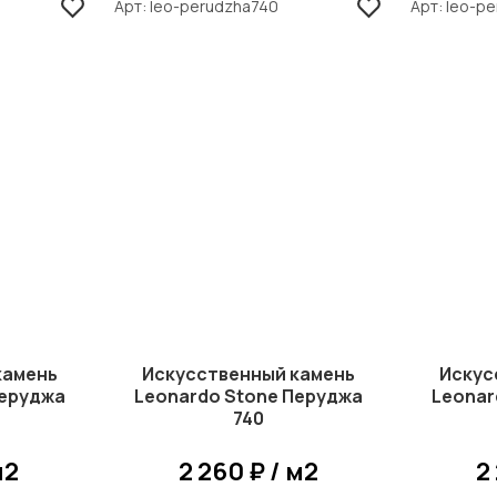
Арт
leo-perudzha740
Арт
leo-p
камень
Искусственный камень
Искус
Перуджа
Leonardo Stone Перуджа
Leonar
740
м2
2 260 ₽ / м2
2