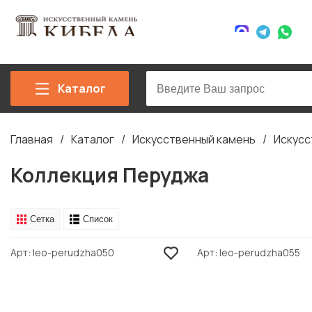
Каталог
Главная
Каталог
Искусственный камень
Искусс
Строка
навигации
Коллекция Перуджа
Сетка
Список
Арт
leo-perudzha050
Арт
leo-perudzha055