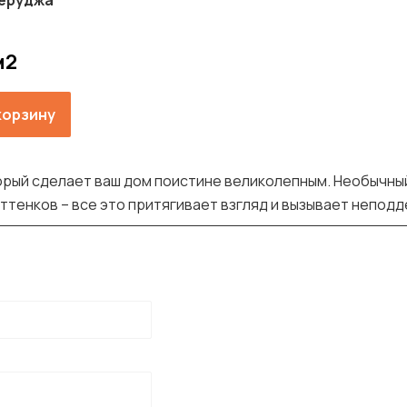
Перуджа
м2
корзину
орый сделает ваш дом поистине великолепным. Необычный
ттенков – все это притягивает взгляд и вызывает непод