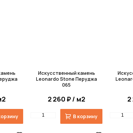
камень
Искусственный камень
Искус
Перуджа
Leonardo Stone Перуджа
Leonar
065
м2
2 260 ₽ / м2
2
Quantity
Quantity
корзину
В корзину