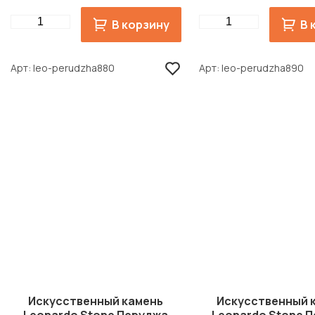
Quantity
Quantity
В корзину
В 
Арт
leo-perudzha880
Арт
leo-perudzha890
Искусственный камень
Искусственный 