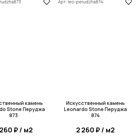
erudzha873
Арт
leo-perudzha874
ственный камень
Искусственный камень
do Stone Перуджа
Leonardo Stone Перуджа
873
874
 260 ₽ / м2
2 260 ₽ / м2