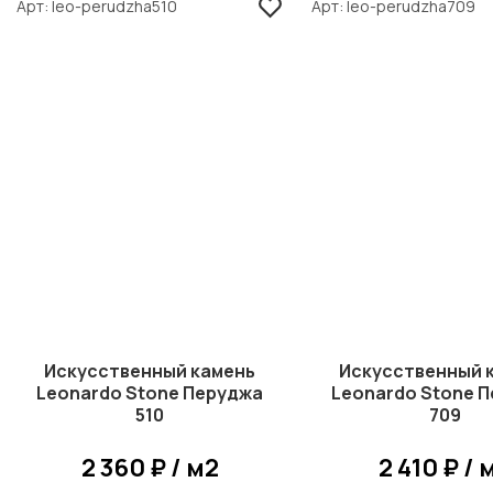
Арт
leo-perudzha510
Арт
leo-perudzha709
Искусственный камень
Искусственный 
Leonardo Stone Перуджа
Leonardo Stone 
510
709
2 360 ₽ / м2
2 410 ₽ / 