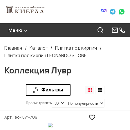
Меню
Главная
Каталог
Плитка под кирпич
Строка
Плитка под кирпич LEONARDO STONE
навигации
Коллекция Лувр
Фильтры
Просматривать
Арт
leo-luvr-709