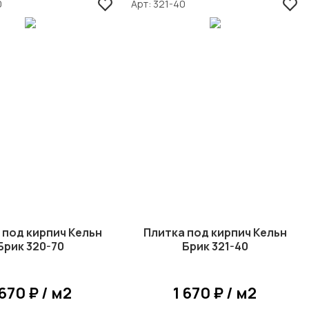
0
Арт
321-40
 под кирпич Кельн
Плитка под кирпич Кельн
Брик 320-70
Брик 321-40
 670 ₽ / м2
1 670 ₽ / м2