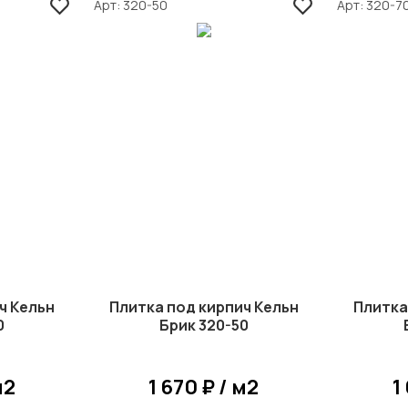
Арт
320-50
Арт
320-7
ч Кельн
Плитка под кирпич Кельн
Плитка
0
Брик 320-50
м2
1 670 ₽ / м2
1