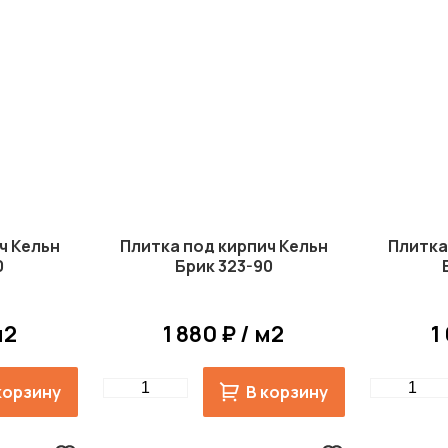
ч Кельн
Плитка под кирпич Кельн
Плитка
0
Брик 323-90
м2
1 880 ₽ / м2
1
Quantity
Quantity
корзину
В корзину