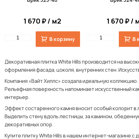
Брик 323-40
Брик 324-4
1 670 ₽ / м2
1 670 ₽ / 
Quantity
Quantity
В корзину
В 
Декоративная плитка White Hills производится на выс
оформления фасада, цоколя, внутренних стен. Искусс
Компания «Вайт Хиллс» создала идеальную коллекцию.
Рельефная поверхность напоминает искусственный кам
интерьер.
Эффект состаренного камня вносит особый колорит в 
Выделить стену вдоль лестницы, за камином, обеденну
декоративных опор.
Купите плитку White Hills в нашем интернет-магазине с