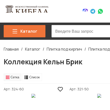
Каталог
Главная
Каталог
Плитка под кирпич
Плитка под
Строка
навигации
Коллекция Кельн Брик
Сетка
Список
Арт
324-60
Арт
321-50