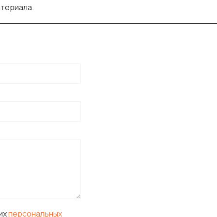
атериала.
оих
персональных