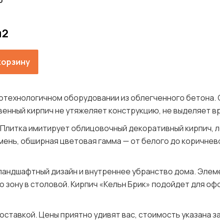
0
м2
корзину
окотехнологичном оборудовании из облегченного бетона.
твенный кирпич не утяжеляет конструкцию, не выделяет 
 Плитка имитирует облицовочный декоративный кирпич, л
ень, обширная цветовая гамма — от белого до коричнев
ландшафтный дизайн и внутреннее убранство дома. Эле
ю зону в столовой. Кирпич «Кельн Брик» подойдет для оф
 доставкой. Цены приятно удивят вас, стоимость указана 