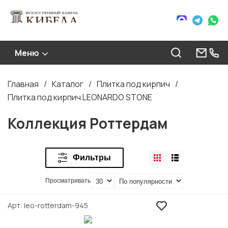
Меню
Главная
Каталог
Плитка под кирпич
Строка
Плитка под кирпич LEONARDO STONE
навигации
Коллекция Роттердам
Фильтры
Просматривать
Арт
leo-rotterdam-945