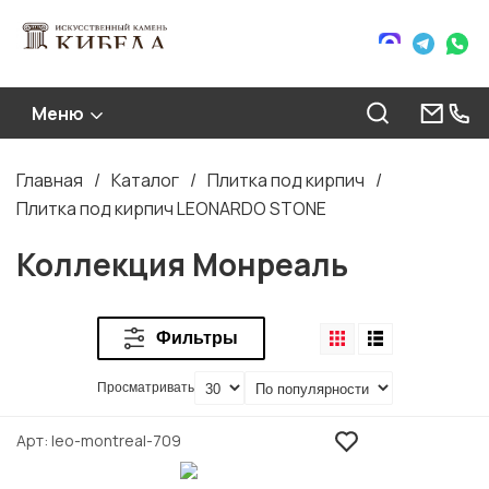
Меню
Главная
Каталог
Плитка под кирпич
Строка
Плитка под кирпич LEONARDO STONE
навигации
Коллекция Монреаль
Фильтры
Просматривать
Арт
leo-montreal-709