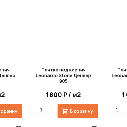
рпич
Плитка под кирпич
Пли
Денвер
Leonardo Stone Денвер
Leona
905
м2
1 800 ₽ / м2
1
Quantity
Quantity
корзину
В корзину