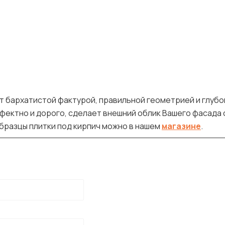
т бархатистой фактурой, правильной геометрией и глуб
ффектно и дорого, сделает внешний облик Вашего фасада 
бразцы плитки под кирпич можно в нашем
магазине
.