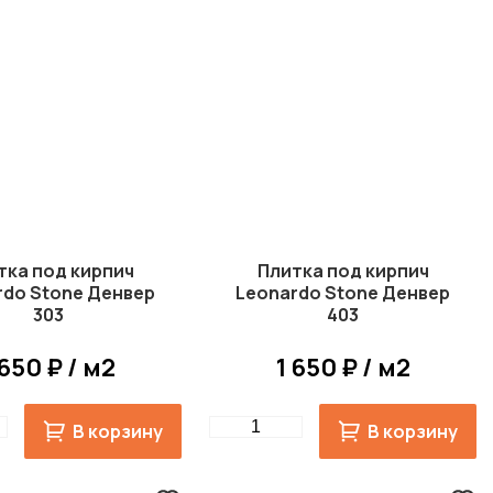
тка под кирпич
Плитка под кирпич
rdo Stone Денвер
Leonardo Stone Денвер
303
403
 650 ₽ / м2
1 650 ₽ / м2
Quantity
В корзину
В корзину