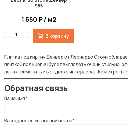
Leonardo Stone Денвер
955
1 650 ₽ / м2
Quantity
В корзину
Плитка под кирпич Денвер от Леонардо Стоун обладае
плиткой под кирпич будет выглядеть очень стильно, э
легко применить и в отделке интерьера. Посмотреть о
Обратная связь
Ваше имя
*
Ваш адрес электронной почты
*