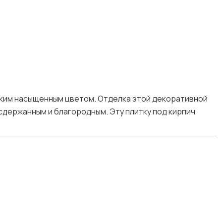
оким насыщенным цветом. Отделка этой декоративной
сдержанным и благородным. Эту плитку под кирпич