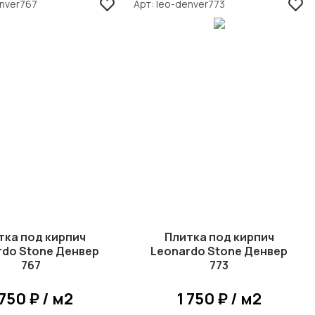
enver767
Арт
leo-denver773
тка под кирпич
Плитка под кирпич
rdo Stone Денвер
Leonardo Stone Денвер
767
773
 750 ₽ / м2
1 750 ₽ / м2