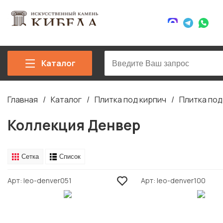
Каталог
Главная
Каталог
Плитка под кирпич
Плитка по
Строка
навигации
Коллекция Денвер
Сетка
Список
Арт
leo-denver051
Арт
leo-denver100