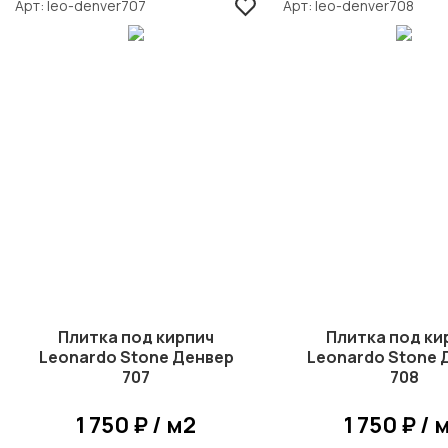
Арт
leo-denver707
Арт
leo-denver708
Плитка под кирпич
Плитка под ки
Leonardo Stone Денвер
Leonardo Stone 
707
708
1 750 ₽ / м2
1 750 ₽ / 