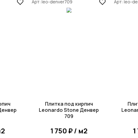
Арт
leo-denver709
Арт
leo-d
рпич
Плитка под кирпич
Пли
Денвер
Leonardo Stone Денвер
Leona
709
м2
1 750 ₽ / м2
1