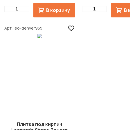
Quantity
Quantity
В корзину
В 
Арт
leo-denver955
Плитка под кирпич