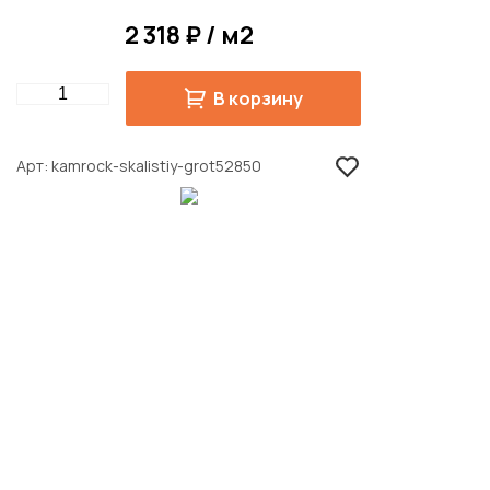
2 318 ₽ / м2
Quantity
В корзину
Арт
kamrock-skalistiy-grot52850