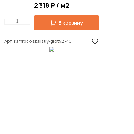
2 318 ₽ / м2
Quantity
В корзину
Арт
kamrock-skalistiy-grot52740