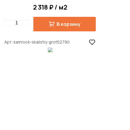
2 318 ₽ / м2
Quantity
В корзину
Арт
kamrock-skalistiy-grot52790