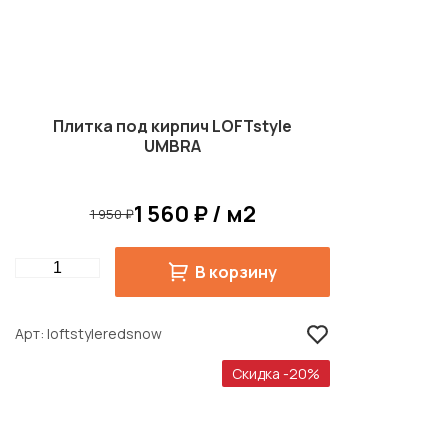
Плитка под кирпич LOFTstyle
UMBRA
1 560 ₽ / м2
1 950 ₽
Quantity
В корзину
Арт
loftstyleredsnow
Скидка -20%