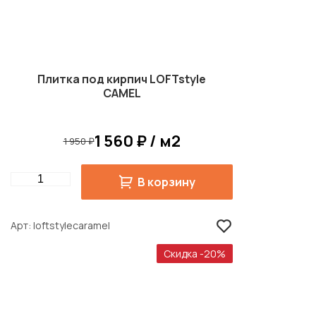
Плитка под кирпич LOFTstyle
CAMEL
1 560 ₽ / м2
1 950 ₽
Quantity
В корзину
Арт
loftstylecaramel
Скидка -20%