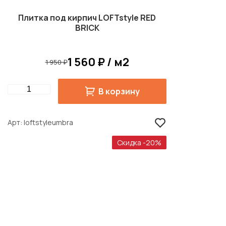
Плитка под кирпич LOFTstyle RED
BRICK
1 560 ₽ / м2
1 950 ₽
Quantity
В корзину
Арт
loftstyleumbra
Скидка -20%