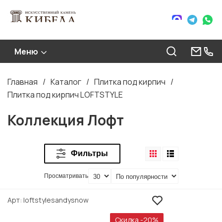
Меню
Главная
Каталог
Плитка под кирпич
Строка
Плитка под кирпич LOFTSTYLE
навигации
Коллекция Лофт
Фильтры
Просматривать
Арт
loftstylesandysnow
Скидка -20%