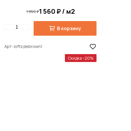
1 560 ₽ / м2
1 950 ₽
Quantity
В корзину
Арт
loftsylebrown1
Скидка -20%