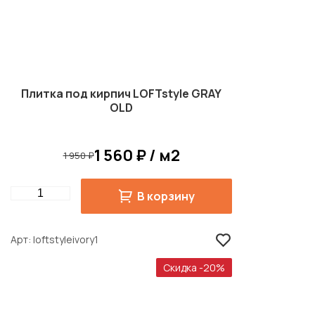
Плитка под кирпич LOFTstyle GRAY
OLD
1 560 ₽ / м2
1 950 ₽
Quantity
В корзину
Арт
loftstyleivory1
Скидка -20%