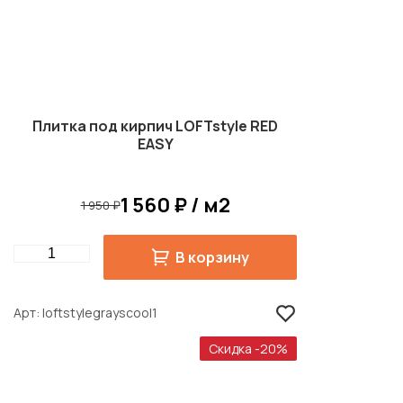
Плитка под кирпич LOFTstyle RED
EASY
1 560 ₽ / м2
1 950 ₽
Quantity
В корзину
Арт
loftstylegrayscool1
Скидка -20%