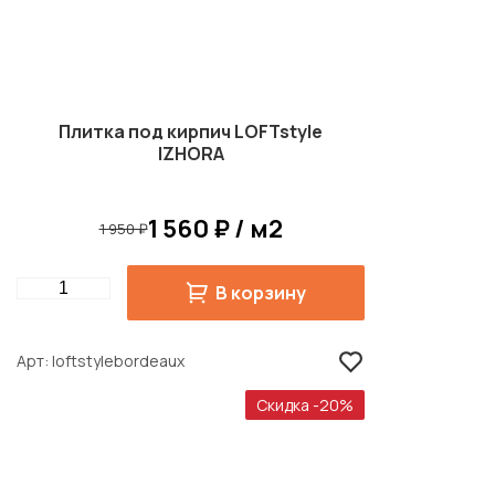
Плитка под кирпич LOFTstyle
IZHORA
1 560 ₽ / м2
1 950 ₽
Quantity
В корзину
Арт
loftstylebordeaux
Скидка -20%