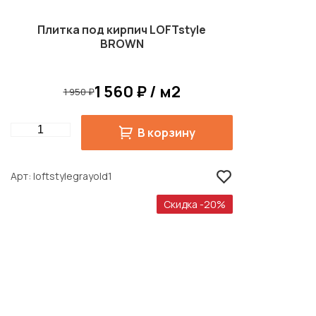
Плитка под кирпич LOFTstyle
BROWN
1 560 ₽ / м2
1 950 ₽
Quantity
В корзину
Арт
loftstylegrayold1
Скидка -20%