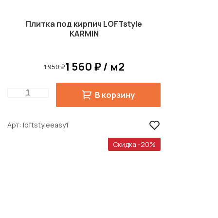
Плитка под кирпич LOFTstyle
KARMIN
1 560 ₽ / м2
1 950 ₽
Quantity
В корзину
Арт
loftstyleeasy1
Скидка -20%