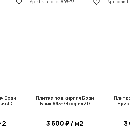
Арт
bran-brick-695-73
Арт
bran-b
ич Бран
Плитка под кирпич Бран
Плитка
ия 3D
Брик 695-73 серия 3D
Брик
м2
3 600 ₽ / м2
3