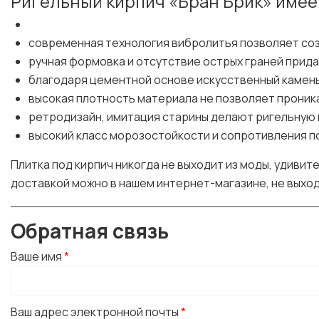
Ригельный кирпич «Бран Брик» имее
современная технология вибролитья позволяет со
ручная формовка и отсутствие острых граней прид
благодаря цементной основе искусственный камень
высокая плотность материала не позволяет проника
ретродизайн, имитация старины делают ригельную пл
высокий класс морозостойкости и сопротивления п
Плитка под кирпич никогда не выходит из моды, удиви
доставкой можно в нашем интернет-магазине, не выхо
Обратная связь
Ваше имя
*
Ваш адрес электронной почты
*