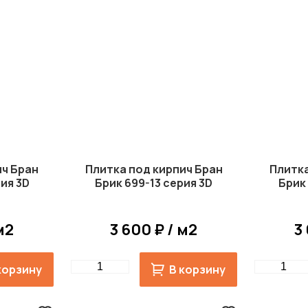
ич Бран
Плитка под кирпич Бран
Плитка
ия 3D
Брик 699-13 серия 3D
Брик
м2
3 600 ₽ / м2
3
Quantity
Quantity
корзину
В корзину