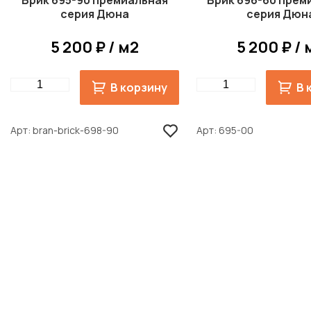
Брик 695-90 премиальная
Брик 696-60 прем
серия Дюна
серия Дюн
5 200 ₽ / м2
5 200 ₽ / 
Quantity
Quantity
В корзину
В 
Арт
bran-brick-698-90
Арт
695-00