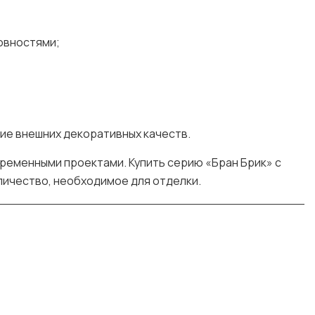
овностями;
ие внешних декоративных качеств.
временными проектами. Купить серию «Бран Брик» с
личество, необходимое для отделки.