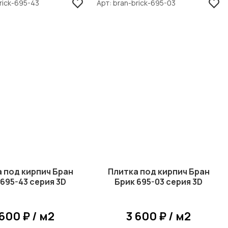
rick-695-43
Арт
bran-brick-695-03
 под кирпич Бран
Плитка под кирпич Бран
 695-43 серия 3D
Брик 695-03 серия 3D
 600 ₽ / м2
3 600 ₽ / м2