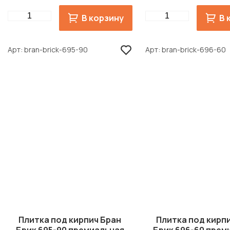
Quantity
Quantity
В корзину
В 
Арт
bran-brick-695-90
Арт
bran-brick-696-60
Плитка под кирпич Бран
Плитка под кирп