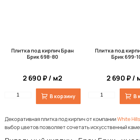
Плитка под кирпич Бран
Плитка под кирп
Брик 698-80
Брик 699-1
2 690 ₽ / м2
2 690 ₽ / 
Quantity
Quantity
В корзину
В 
Декоративная плитка под кирпич от компании
White Hill
выбор цветов позволяет сочетать искусственный каме