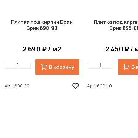
Плитка под кирпич Бран
Плитка под кирп
Брик 698-90
Брик 695-0
2 690 ₽ / м2
2 450 ₽ / 
Quantity
Quantity
В корзину
В 
Арт
698-80
Арт
699-10