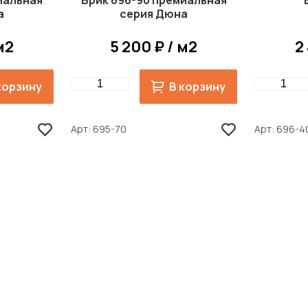
иальная
Брик 696-90 премиальная
а
серия Дюна
м2
5 200 ₽ / м2
2
Quantity
Quantity
корзину
В корзину
Арт
695-70
Арт
696-4