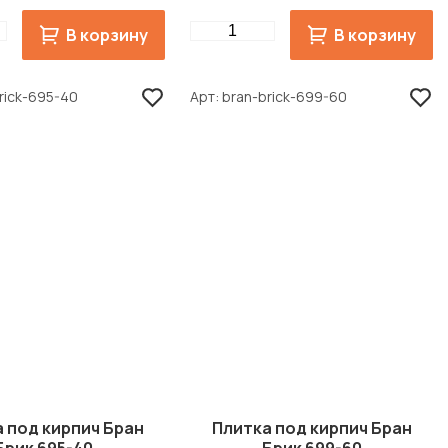
Quantity
В корзину
В корзину
rick-695-40
Арт
bran-brick-699-60
 под кирпич Бран
Плитка под кирпич Бран