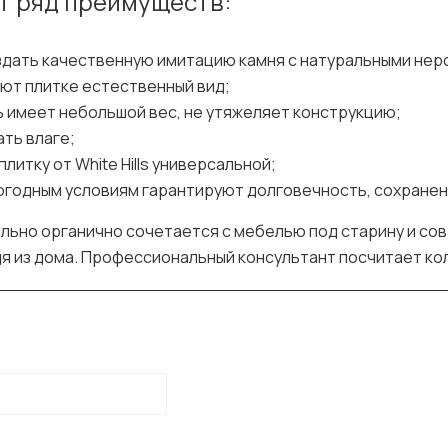
т ряд преимуществ:
здать качественную имитацию камня с натуральными нер
ают плитке естественный вид;
 имеет небольшой вес, не утяжеляет конструкцию;
ть влаге;
итку от White Hills универсальной;
огодным условиям гарантируют долговечность, сохранен
тельно органично сочетается с мебелью под старину и со
дя из дома. Профессиональный консультант посчитает ко