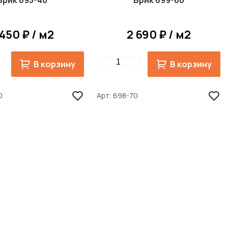
Брик 695-40
Брик 699-60
 450 ₽ / м2
2 690 ₽ / м2
Quantity
В корзину
В корзину
0
Арт
698-70