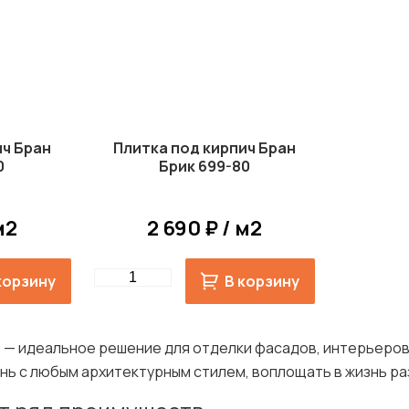
ич Бран
Плитка под кирпич Бран
0
Брик 699-80
м2
2 690 ₽ / м2
Quantity
корзину
В корзину
s
— идеальное решение для отделки фасадов, интерьеров,
нь с любым архитектурным стилем, воплощать в жизнь ра