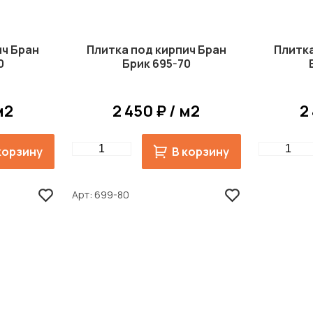
ич Бран
Плитка под кирпич Бран
Плитка
0
Брик 695-70
м2
2 450 ₽ / м2
2
Quantity
Quantity
корзину
В корзину
Арт
699-80