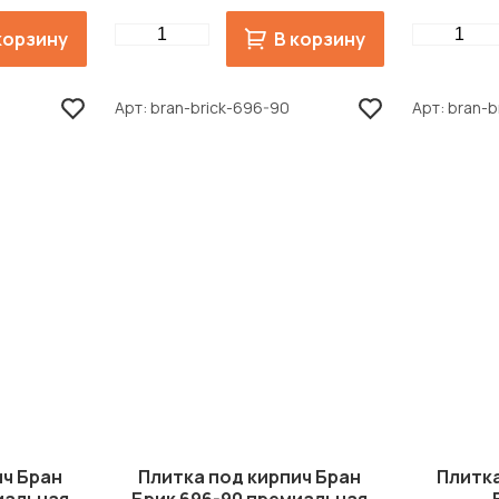
Quantity
Quantity
корзину
В корзину
Арт
bran-brick-696-90
Арт
bran-b
ич Бран
Плитка под кирпич Бран
Плитка