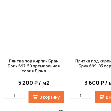
Плитка под кирпич Бран
Плитка под кирп
Брик 697-50 премиальная
Брик 699-83 сер
серия Дюна
5 200 ₽ / м2
3 600 ₽ / 
Quantity
Quantity
В корзину
В 