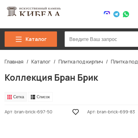
Каталог
Главная
Каталог
Плитка под кирпич
Плитка под
Строка
навигации
Коллекция Бран Брик
Сетка
Список
Арт
bran-brick-697-50
Арт
bran-brick-699-83