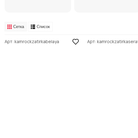
Сетка
Список
Арт
kamrockzatirkabelaya
Арт
kamrockzatirkasera