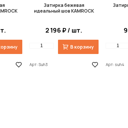
ая
Затирка бежевая
Затирк
KAMROCK
идеальный шов KAMROCK
шт.
2 196 ₽ / шт.
9
Quantity
Quantity
корзину
В корзину
Арт
Suh3
Арт
suh4