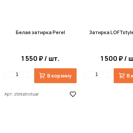
Белая затирка Perel
Затирка LOFTstyle
1 550 ₽ / шт.
1 500 ₽ / 
Quantity
Quantity
В корзину
В 
Арт
ztirkatrotuar