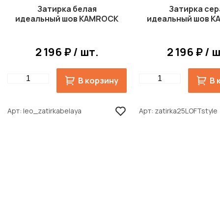
Затирка белая
Затирка сер
идеальный шов KAMROCK
идеальный шов 
2 196 ₽ / шт.
2 196 ₽ / 
Quantity
Quantity
В корзину
В 
Арт
leo_zatirkabelaya
Арт
zatirka25LOFTstyle