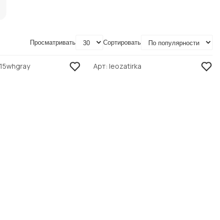
Просматривать
Сортировать
a15whgray
Арт
leozatirka