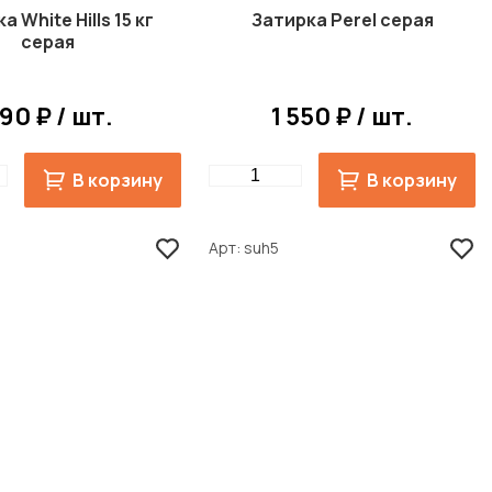
а White Hills 15 кг
Затирка Perel серая
серая
90 ₽ / шт.
1 550 ₽ / шт.
Quantity
В корзину
В корзину
Арт
suh5