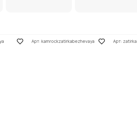
ya
Арт
kamrockzatirkabezhevaya
Арт
zatirk