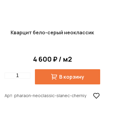
Кварцит бело-серый неоклассик
4 600 ₽ / м2
Quantity
В корзину
Арт
pharaon-neoclassic-slanec-cherniy