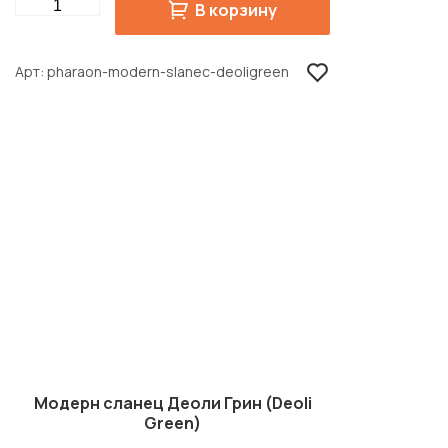
Quantity
В корзину
Арт
pharaon-modern-slanec-deoligreen
Модерн сланец Деоли Грин (Deoli
Green)