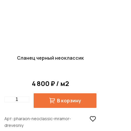
Сланец черный неоклассик
4 800 ₽ / м2
Quantity
В корзину
Арт
pharaon-neoclassic-mramor-
drevesniy