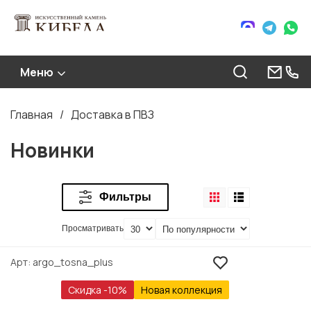
Меню
Главная
Доставка в ПВЗ
Строка
навигации
Новинки
Фильтры
Просматривать
Арт
argo_tosna_plus
Скидка -10%
Новая коллекция