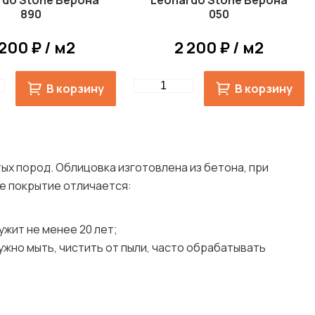
rdo Stone Верона
Leonardo Stone Верона
890
050
 200 ₽ / м2
2 200 ₽ / м2
Quantity
В корзину
В корзину
ых пород. Облицовка изготовлена из бетона, при
ое покрытие отличается:
жит не менее 20 лет;
ужно мыть, чистить от пыли, часто обрабатывать