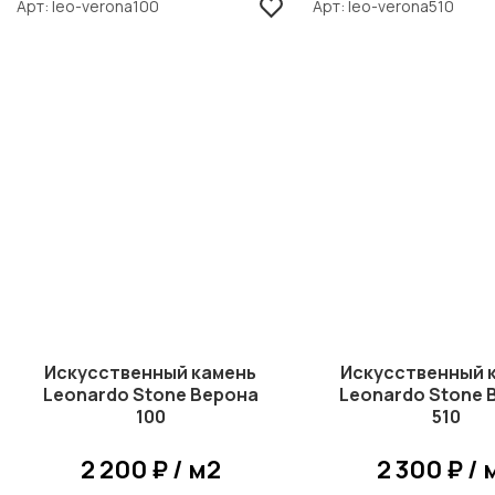
Арт
leo-verona100
Арт
leo-verona510
Искусственный камень
Искусственный 
Leonardo Stone Верона
Leonardo Stone 
100
510
2 200 ₽ / м2
2 300 ₽ / 