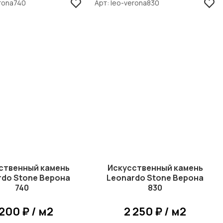
rona740
Арт
leo-verona830
ственный камень
Искусственный камень
rdo Stone Верона
Leonardo Stone Верона
740
830
 200 ₽ / м2
2 250 ₽ / м2