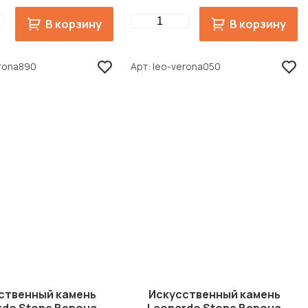
Quantity
В корзину
В корзину
erona890
Арт
leo-verona050
ственный камень
Искусственный камень