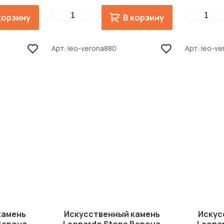
Quantity
Quantity
корзину
В корзину
Арт
leo-verona880
Арт
leo-v
камень
Искусственный камень
Искус