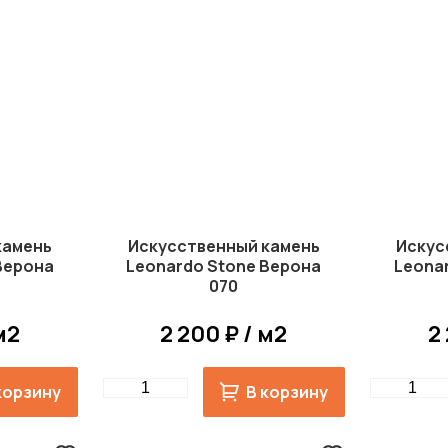
камень
Искусственный камень
Искус
Верона
Leonardo Stone Верона
Leona
070
м2
2 200 ₽ / м2
2
Quantity
Quantity
корзину
В корзину