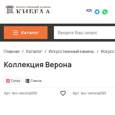
Каталог
Главная
Каталог
Искусственный камень
Искусс
Строка
навигации
Коллекция Верона
Сетка
Список
Арт
leo-verona055
Арт
leo-verona065