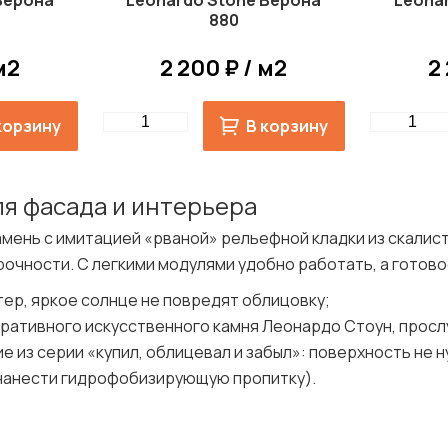
Верона
Leonardo Stone Верона
Leona
880
м2
2 200 ₽ / м2
2
Quantity
Quantity
корзину
В корзину
ля фасада и интерьера
амень с имитацией «рваной» рельефной кладки из скалист
очности. С легкими модулями удобно работать, а готов
ер, яркое солнце не повредят облицовку;
оративного искусственного камня Леонардо Стоун, прослу
 из серии «купил, облицевал и забыл»: поверхность не н
нанести гидрофобизирующую пропитку).