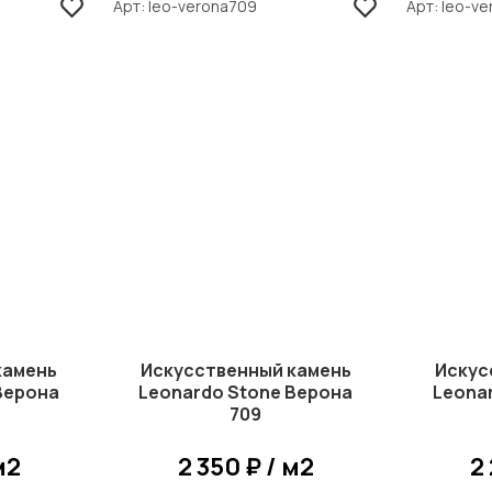
Арт
leo-verona709
Арт
leo-ve
камень
Искусственный камень
Искус
Верона
Leonardo Stone Верона
Leona
709
м2
2 350 ₽ / м2
2