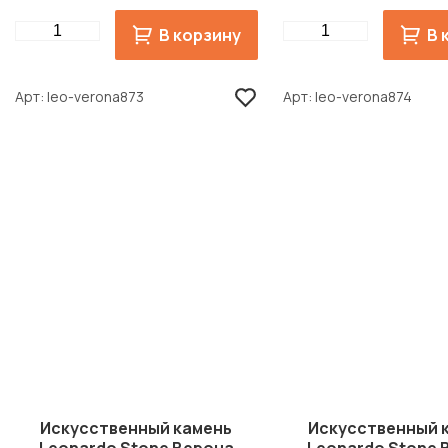
Quantity
Quantity
В корзину
В 
Арт
leo-verona873
Арт
leo-verona874
Искусственный камень
Искусственный 