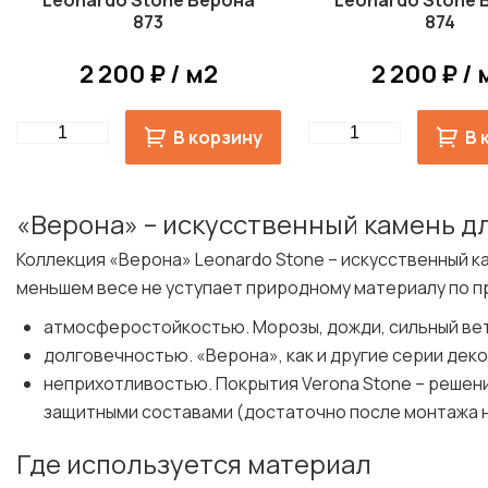
Leonardo Stone Верона
Leonardo Stone 
873
874
2 200 ₽ / м2
2 200 ₽ / 
Quantity
Quantity
В корзину
В 
«Верона» – искусственный камень д
Коллекция «Верона» Leonardo Stone – искусственный к
меньшем весе не уступает природному материалу по пр
атмосферостойкостью. Морозы, дожди, сильный вет
долговечностью. «Верона», как и другие серии дек
неприхотливостью. Покрытия Verona Stone – решение
защитными составами (достаточно после монтажа 
Где используется материал