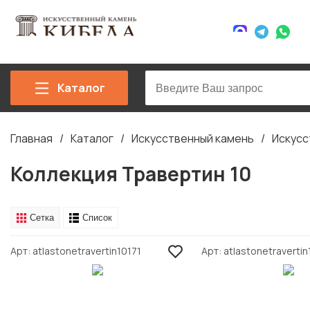
Каталог
Главная
Каталог
Искусственный камень
Искусс
Строка
навигации
Коллекция Травертин 10
Сетка
Список
Арт
atlastonetravertin10171
Арт
atlastonetraverti