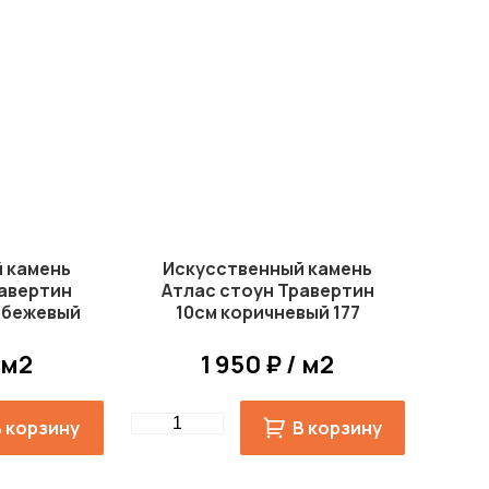
 камень
Искусственный камень
равертин
Атлас стоун Травертин
-бежевый
10см коричневый 177
 м2
1 950 ₽ / м2
Quantity
В корзину
В корзину