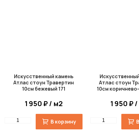
Искусственный камень
Искусственный
Атлас стоун Травертин
Атлас стоун Т
10см бежевый 171
10см коричнево
170
1 950 ₽ / м2
1 950 ₽ /
Quantity
Quantity
В корзину