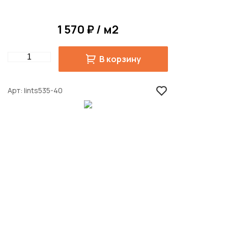
1 570 ₽ / м2
Quantity
В корзину
Арт
lints535-40