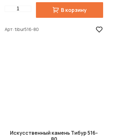
Quantity
В корзину
Арт
tibur516-80
Искусственный камень Тибур 516-
80