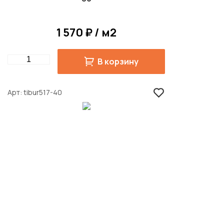
1 570 ₽ / м2
Quantity
В корзину
Арт
tibur517-40