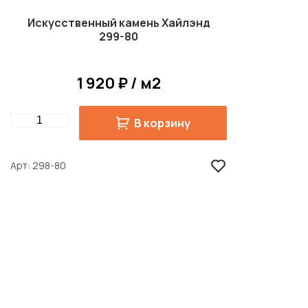
Искусственный
Искусственный
Искусственный камень Хайлэнд
камень для фасада
камень на цоколь
299-80
1 920 ₽ / м2
Quantity
В корзину
Арт
298-80