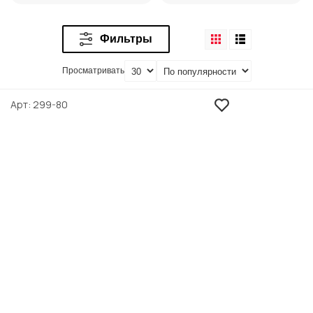
Искусственный
Искусственный
Фильтры
камень Малахит
камень KAMROCK
Просматривать
Арт
299-80
Искусственный
Искусственный
камень White Hills
камень Atlas Stone
SE