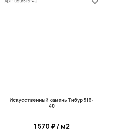
Арт
tibur516-40
Искусственный камень Тибур 516-
40
1 570 ₽ / м2