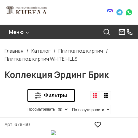
Меню
Главная
Каталог
Плитка под кирпич
Строка
Плитка под кирпич WHITE HILLS
навигации
Коллекция Эрдинг Брик
Фильтры
Просматривать
Арт
679-60