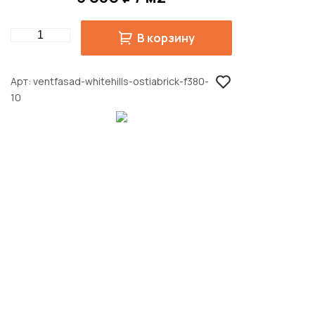
Quantity
В корзину
Арт
ventfasad-whitehills-ostiabrick-f380-
10