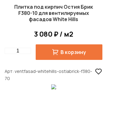
Плитка под кирпич Остия Брик
F380-10 для вентилируемых
фасадов White Hills
3 080 ₽ / м2
Quantity
В корзину
Арт
ventfasad-whitehills-ostiabrick-f380-
70