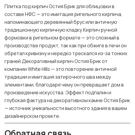
Плитка под кирпич Остия Брик для облицовки в
составе НФС — это имитация ригельного кирпича,
напоминающего деревянный брус или античную
традиционную кирпичную кладку.Кирпич ручной
формовки в ригельном формате — это сложный в
производстве продукт, так как при обжиге в печи он
обретал кривизну и нередко трескался из-за тонких
граней.Декоративный кирпич Остия Брик от
компании White Hills — это повторение античной
традиции и имитация затирочного шва между
элементами, благодаря чему он превращает дом в
произведение искусства. Эффект подпалин и
глубокая фактура на декоративном камне Остия Брик
— источник уникальности высотного здания в вашем
дизайнерском проекте.
Обратная связь