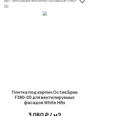
Арт
ventfasad-whitehills-ostiabrick-f380-
00
Плитка под кирпич Остия Брик
F380-00 для вентилируемых
фасадов White Hills
3 080 ₽ / м2