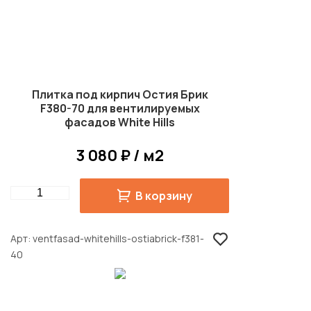
Плитка под кирпич Остия Брик
F380-70 для вентилируемых
фасадов White Hills
3 080 ₽ / м2
Quantity
В корзину
Арт
ventfasad-whitehills-ostiabrick-f381-
40