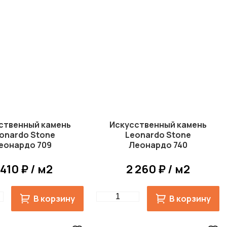
ственный камень
Искусственный камень
onardo Stone
Leonardo Stone
еонардо 709
Леонардо 740
 410 ₽ / м2
2 260 ₽ / м2
Quantity
В корзину
В корзину