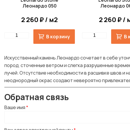
Leonardo Stone
Leonardo St
Леонардо 050
Леонардо 0
2 260 ₽ / м2
2 260 ₽ / 
Quantity
Quantity
В корзину
В 
Искусственный камень Леонардо сочетает в себе утонч
пород, сточенные ветром и слегка разрушенные времен
лучей. Отсутствие необходимости в расшивке швов и н
неоднородный окрас создают невероятно привлекатель
Обратная связь
Ваше имя
*