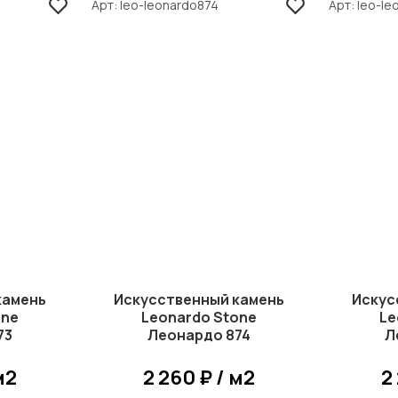
Арт
leo-leonardo874
Арт
leo-le
камень
Искусственный камень
Искус
one
Leonardo Stone
Le
73
Леонардо 874
Л
м2
2 260 ₽ / м2
2