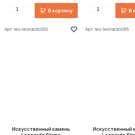
Quantity
Quantity
В корзину
В 
Арт
leo-leonardo050
Арт
leo-leonardo065
Искусственный камень
Искусственный 