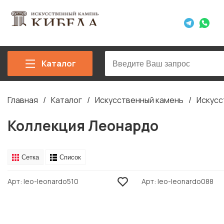
Каталог
Главная
Каталог
Искусственный камень
Искусс
Строка
навигации
Коллекция Леонардо
Сетка
Список
Арт
leo-leonardo510
Арт
leo-leonardo088