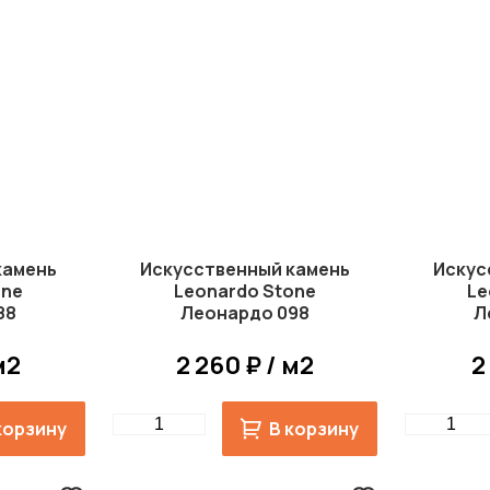
камень
Искусственный камень
Искус
one
Leonardo Stone
Le
88
Леонардо 098
Л
м2
2 260 ₽ / м2
2
Quantity
Quantity
корзину
В корзину