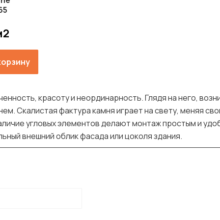
one
65
м2
корзину
енность, красоту и неординарность. Глядя на него, воз
ем. Скалистая фактура камня играет на свету, меняя сво
аличие угловых элементов делают монтаж простым и удо
ный внешний облик фасада или цоколя здания.