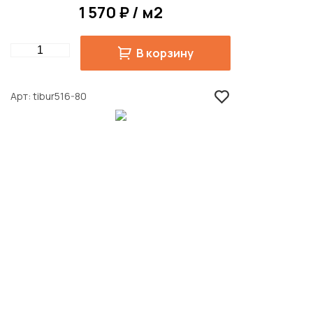
1 570 ₽ / м2
Quantity
В корзину
Арт
tibur516-80