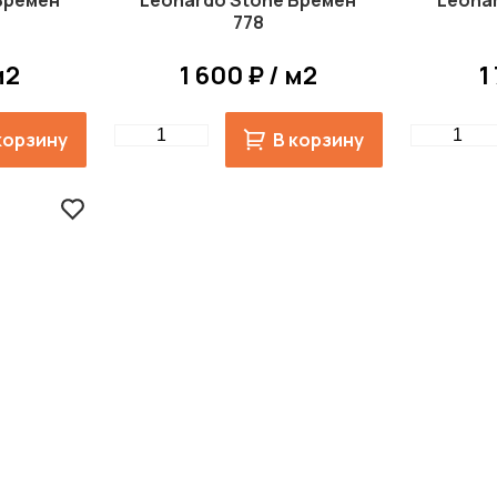
Бремен
Leonardo Stone Бремен
Leona
778
м2
1 600 ₽ / м2
1
Quantity
Quantity
корзину
В корзину