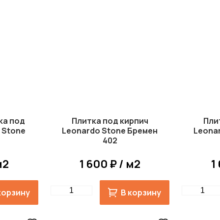
ка под
Плитка под кирпич
Пли
 Stone
Leonardo Stone Бремен
Leona
402
м2
1 600 ₽ / м2
1
Quantity
Quantity
корзину
В корзину