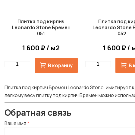
Плитка под кирпич
Плитка под ки
Leonardo Stone Бремен
Leonardo Stone 
051
052
1 600 ₽ / м2
1 600 ₽ / 
Quantity
Quantity
В корзину
В 
Плитка под кирпич Бремен Leonardo Stone, имитирует к
легкому весу плитку под кирпич Бремен можно исполь
Обратная связь
Ваше имя
*