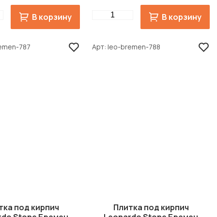
Quantity
В корзину
В корзину
remen-787
Арт
leo-bremen-788
тка под кирпич
Плитка под кирпич