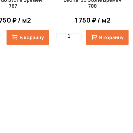
rdo Stone Бремен
Leonardo Stone Бремен
787
788
 750 ₽ / м2
1 750 ₽ / м2
Quantity
В корзину
В корзину