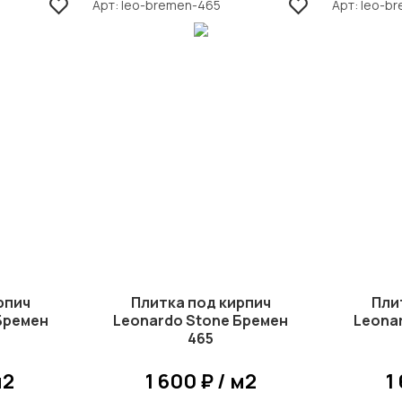
Арт
leo-bremen-465
Арт
leo-b
рпич
Плитка под кирпич
Пли
Бремен
Leonardo Stone Бремен
Leona
465
м2
1 600 ₽ / м2
1