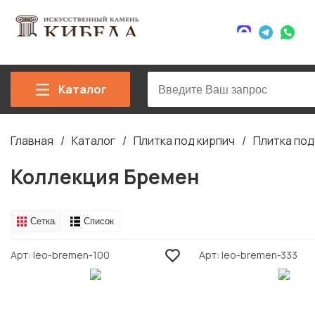
Каталог
Главная
Каталог
Плитка под кирпич
Плитка по
Строка
навигации
Коллекция Бремен
Сетка
Список
Арт
leo-bremen-100
Арт
leo-bremen-333