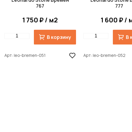
Leonardo Stone Бремен
Leonardo Stone 
767
777
1 750 ₽ / м2
1 600 ₽ / 
Quantity
Quantity
В корзину
В 
Арт
leo-bremen-051
Арт
leo-bremen-052