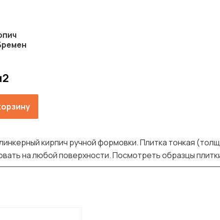
рпич
Бремен
м2
корзину
линкерный кирпич ручной формовки. Плитка тонкая (толщин
зовать на любой поверхности. Посмотреть образцы плитк