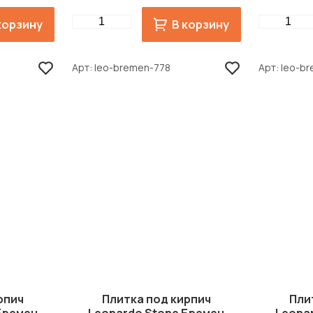
Quantity
Quantity
корзину
В корзину
Арт
leo-bremen-778
Арт
leo-b
рпич
Плитка под кирпич
Пли