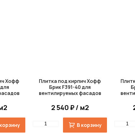
ич Хофф
Плитка под кирпич Хофф
Плитк
 для
Брик F391-40 для
Б
фасадов
вентилируемых фасадов
вент
s
White Hills
 м2
2 540 ₽ / м2
Quantity
Quantity
 корзину
В корзину