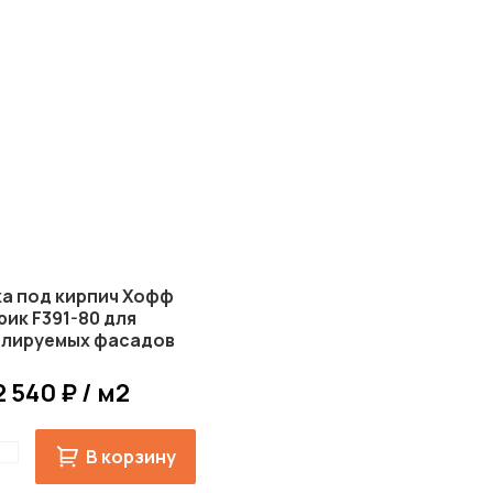
а под кирпич Хофф
рик F391-80 для
илируемых фасадов
White Hills
2 540 ₽ / м2
В корзину