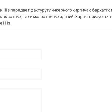
e Hills передает фактуру клинкерного кирпича с бархат
к высотных, так и малоэтажных зданий. Характеризуетс
Hills.