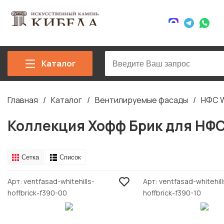
Каталог
Главная
Каталог
Вентилируемые фасады
НФС Wh
Строка
навигации
Коллекция Хофф Брик для НФС 
Сетка
Список
Арт
ventfasad-whitehills-
Арт
ventfasad-whitehill
hoffbrick-f390-00
hoffbrick-f390-10