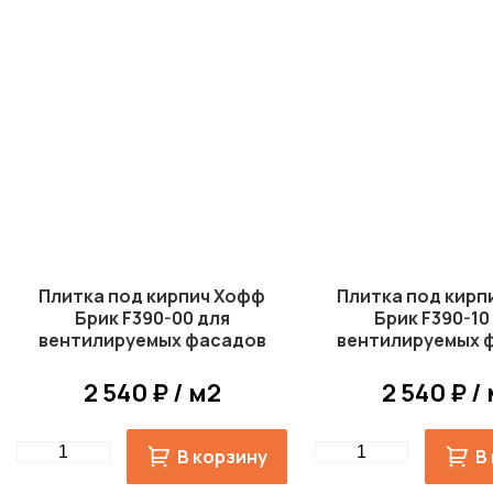
Плитка под кирпич Хофф
Плитка под кирп
Брик F390-00 для
Брик F390-10
вентилируемых фасадов
вентилируемых 
White Hills
White Hill
2 540 ₽ / м2
2 540 ₽ /
Quantity
Quantity
В корзину
В