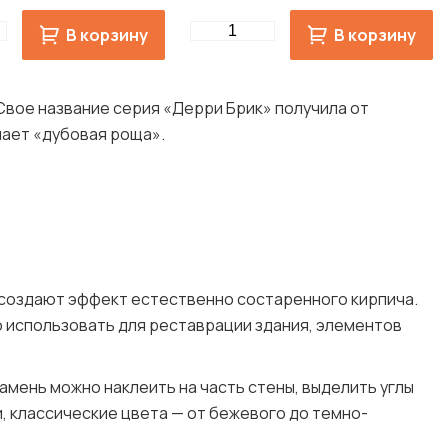
Quantity
В корзину
В корзину
Свое название серия «Дерри Брик» получила от
чает «дубовая роща».
е создают эффект естественно состаренного кирпича.
о использовать для реставрации здания, элементов
камень можно наклеить на часть стены, выделить углы
, классические цвета — от бежевого до темно-