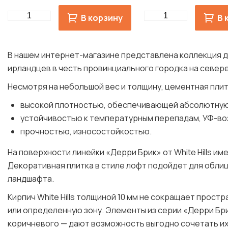
Quantity
Quantity
В корзину
В 
В нашем интернет-магазине представлена коллекция д
ирландцев в честь провинциального городка на север
Несмотря на небольшой вес и толщину, цементная пли
высокой плотностью, обеспечивающей абсолютную
устойчивостью к температурным перепадам, УФ-в
прочностью, износостойкостью.
На поверхности линейки «Дерри Брик» от White Hills 
Декоративная плитка в стиле лофт подойдет для облиц
ландшафта.
Кирпич White Hills толщиной 10 мм не сокращает прост
или определенную зону. Элементы из серии «Дерри Бр
коричневого — дают возможность выгодно сочетать их