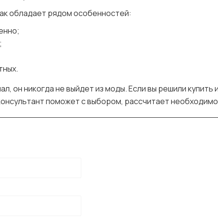
как обладает рядом особенностей:
енно;
;
тных.
 он никогда не выйдет из моды. Если вы решили купить ис
консультант поможет с выбором, рассчитает необходимо