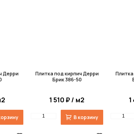
ч Дерри
Плитка под кирпич Дерри
Плитка
0
Брик 386-50
м2
1 510 ₽ / м2
1
Quantity
Quantity
корзину
В корзину