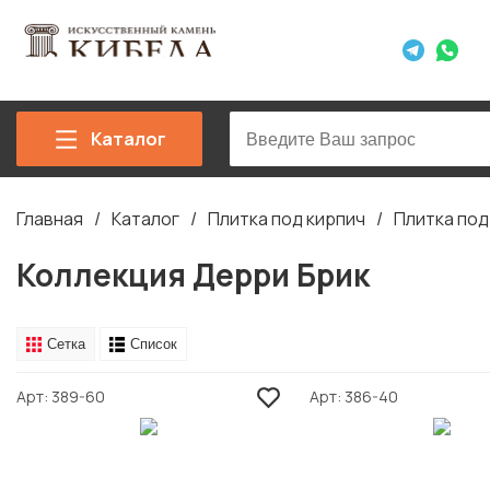
Каталог
Главная
Каталог
Плитка под кирпич
Плитка под
Строка
навигации
Коллекция Дерри Брик
Сетка
Список
Арт
389-60
Арт
386-40