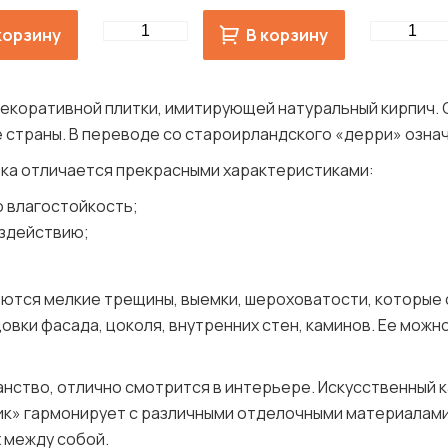
Quantity
Quantity
корзину
В корзину
екоративной плитки, имитирующей натуральный кирпич. 
е страны. В переводе со староирландского «дерри» озна
тка отличается прекрасными характеристиками:
 влагостойкость;
оздействию;
имеются мелкие трещины, выемки, шероховатости, которы
овки фасада, цоколя, внутренних стен, каминов. Ее можн
ранство, отлично смотрится в интерьере. Искусственный 
ик» гармонирует с различными отделочными материалами
 между собой.