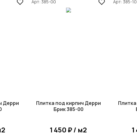
Арт
385-00
Арт
385-10
ч Дерри
Плитка под кирпич Дерри
Плитка
0
Брик 385-00
м2
1 450 ₽ / м2
1