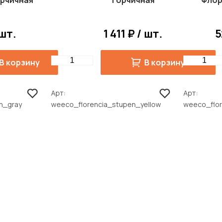
рчичная
горчичная
Флор
 шт.
1 411 ₽ / шт.
5
Quantity
Quantity
В корзину
В корзину
Арт
Арт
n_gray
weeco_florencia_stupen_yellow
weeco_flor