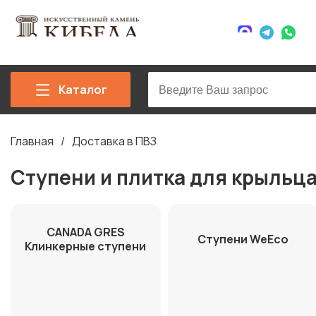
Каталог
Главная
Доставка в ПВЗ
Строка
навигации
Ступени и плитка для крыльц
CANADA GRES
Ступени WeEco
Клинкерные ступени