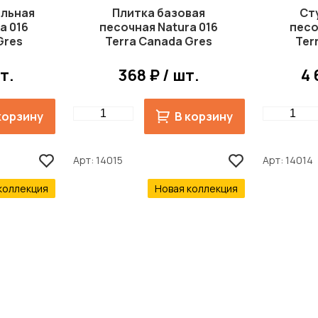
альная
Плитка базовая
Ст
a 016
песочная Natura 016
песо
Gres
Terra Canada Gres
Ter
11
244x244 мм R11
3
шт.
368 ₽ / шт.
4 
Quantity
Quantity
корзину
В корзину
Арт
14015
Арт
14014
коллекция
Новая коллекция