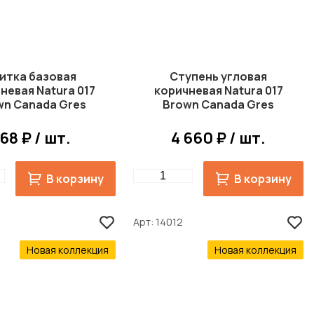
итка базовая
Ступень угловая
невая Natura 017
коричневая Natura 017
wn Canada Gres
Brown Canada Gres
44x244 мм R11
330x330 мм R11
68 ₽ / шт.
4 660 ₽ / шт.
Quantity
В корзину
В корзину
Арт
14012
Новая коллекция
Новая коллекция