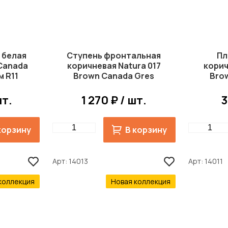
 белая
Ступень фронтальная
Пл
 Canada
коричневая Natura 017
корич
м R11
Brown Canada Gres
Bro
244x330 мм R11
2
шт.
1 270 ₽ / шт.
3
Quantity
Quantity
корзину
В корзину
Арт
14013
Арт
14011
коллекция
Новая коллекция