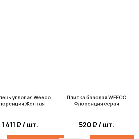
пень угловая Weeco
Плитка базовая WEECO
лоренция Жёлтая
Флоренция серая
1 411 ₽ / шт.
520 ₽ / шт.