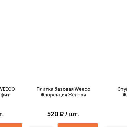
 WEECO
Плитка базовая Weeco
Сту
афит
Флоренция Жёлтая
Ф
т.
520 ₽ / шт.