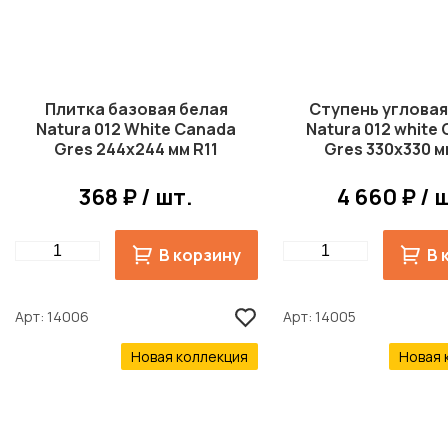
Плитка базовая белая
Ступень угловая
Natura 012 White Canada
Natura 012 white
Gres 244x244 мм R11
Gres 330x330 м
368 ₽ / шт.
4 660 ₽ / 
Quantity
Quantity
В корзину
В 
Арт
14006
Арт
14005
Новая коллекция
Новая 