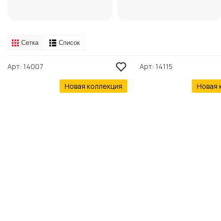
Сетка
Список
Арт
14007
Арт
14115
Новая коллекция
Новая 