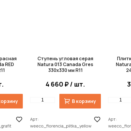
красная
Ступень угловая серая
Плитк
da RED
Natura 013 Canada Gres
Natur
11
330x330 мм R11
2
т.
4 660 ₽ / шт.
3
Quantity
Quantity
корзину
В корзину
Арт
Арт
grafit
weeco_florencia_plitka_yellow
weeco_flor