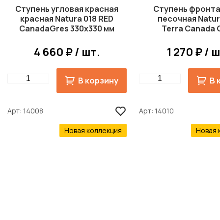
Ступень угловая красная
Ступень фронт
красная Natura 018 RED
песочная Natur
CanadaGres 330x330 мм
Terra Canada 
R11
244x330 мм R
4 660 ₽ / шт.
1 270 ₽ / 
Quantity
Quantity
В корзину
В 
Арт
14008
Арт
14010
Новая коллекция
Новая 