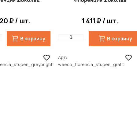
енция Шоколад
Флоренция Шоколад
20 ₽ / шт.
1 411 ₽ / шт.
Quantity
В корзину
В корзину
Арт
encia_stupen_greybright
weeco_florencia_stupen_grafit