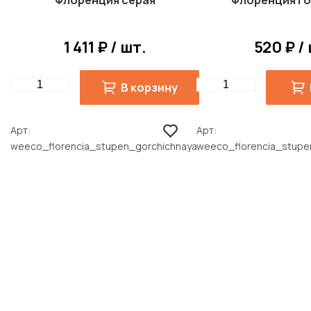
Флоренция серая
Флоренция го
1 411 ₽ / шт.
520 ₽ /
Quantity
Quantity
В корзину
Арт
Арт
weeco_florencia_stupen_gorchichnaya
weeco_florencia_stupe