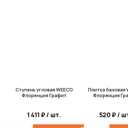
Ступень угловая WEECO
Плитка базовая
Флоренция Графит
Флоренция Гр
1 411 ₽ / шт.
520 ₽ / ш