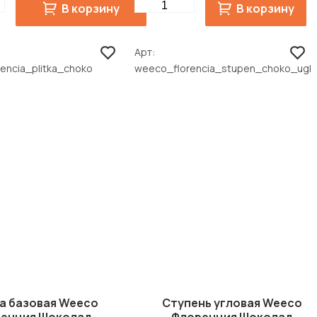
Quantity
В корзину
В корзину
Арт
encia_plitka_choko
weeco_florencia_stupen_choko_ugl
а базовая Weeco
Ступень угловая Weeco