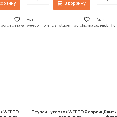
Quantity
Quantity
корзину
В корзину
Арт
Арт
_gorchichnaya
weeco_florencia_stupen_gorchichnaya_ugol
weeco_flor
ая WEECO
Ступень угловая WEECO Флоренция
Плитк