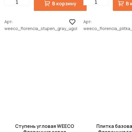
Quantity
Quantity
В корзину
В 
Арт
Арт
weeco_florencia_stupen_gray_ugol
weeco_florencia_plitka
Ступень угловая WEECO
Плитка базов