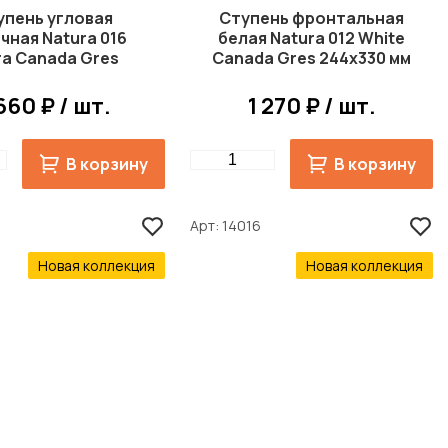
упень угловая
Ступень фронтальная
чная Natura 016
белая Natura 012 White
ra Canada Gres
Canada Gres 244x330 мм
30x330 мм R11
R11
660 ₽ / шт.
1 270 ₽ / шт.
Quantity
В корзину
В корзину
Арт
14016
Новая коллекция
Новая коллекция