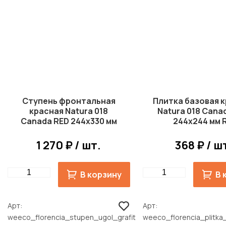
Ступень фронтальная
Плитка базовая 
красная Natura 018
Natura 018 Cana
Canada RED 244x330 мм
244x244 мм R
R11
1 270 ₽ / шт.
368 ₽ / ш
Quantity
Quantity
В корзину
В 
Арт
Арт
weeco_florencia_stupen_ugol_grafit
weeco_florencia_plitka_