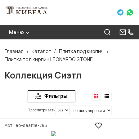
Меню
Главная
Каталог
Плитка под кирпич
Строка
Плитка под кирпич LEONARDO STONE
навигации
Коллекция Сиэтл
Фильтры
Просматривать
Арт
leo-seattle-786