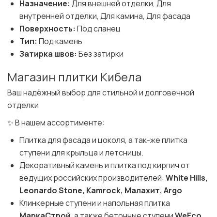
Назначение:
Для внешней отделки, Для
внутренней отделки, Для камина, Для фасада
Поверхность:
Под сланец
Тип:
Под камень
Затирка швов:
Без затирки
Магазин плитки Кибела
Ваш надёжный выбор для стильной и долговечной
отделки
✨ В нашем ассортименте:
Плитка для фасада и цоколя, а так-же плитка
ступени для крыльца и летсницы.
Декоративный камень и плитка под кирпич от
ведущих российских производителей:
White Hills,
Leonardo Stone, Kamrock, Малахит, Argo
Клинкерные ступени и напольная плитка
МаркаСтрой
, а также бетонные ступени
WeEco
.