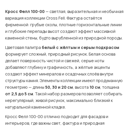
Кросс Фелл 100-00
 — светлая, выразительная и необычная 
вариация коллекции Cross Fell. Фактура остаётся 
фирменной: грубые сколы, плотные горизонтальные линии 
и глубокие перепады высот создают эффект массивной 
каменной стены, будто вырубленной из природной породы.
Цветовая палитра 
белый с жёлтым и серым подкрасом
формирует сложный, природный рисунок. Белая основа 
делает поверхность чистой и свежей, серые ноты 
добавляют глубину и графичность, а жёлтые акценты 
создают эффект минералов и осадочных слоёв внутри 
структуры камня. Элементы коллекции имеют продуманную 
геометрию — длины 
50, 30 и 20 см
, высота 
10 см
, толщина 
от 2,5 до 5 см
. Такой набор размеров позволяет собирать 
нерегулярный, живой рисунок, максимально близкий к 
натуральной каменной кладке.
Кросс Фелл 100-00 отлично подходит для фасадов и 
интерьеров, где важны свет, фактура и природная 