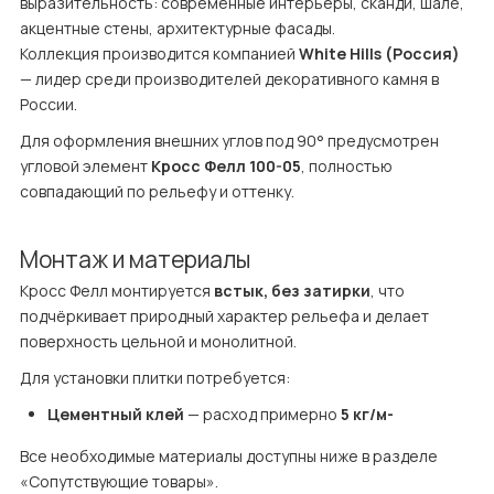
выразительность: современные интерьеры, сканди, шале, 
акцентные стены, архитектурные фасады.

Коллекция производится компанией 
White Hills (Россия)
— лидер среди производителей декоративного камня в 
России.
Для оформления внешних углов под 90° предусмотрен 
угловой элемент 
Кросс Фелл 100-05
, полностью 
совпадающий по рельефу и оттенку.
Монтаж и материалы
Кросс Фелл монтируется 
встык, без затирки
, что 
подчёркивает природный характер рельефа и делает 
поверхность цельной и монолитной.
Для установки плитки потребуется:
Цементный клей
 — расход примерно 
5 кг/м-
Все необходимые материалы доступны ниже в разделе 
«Сопутствующие товары».