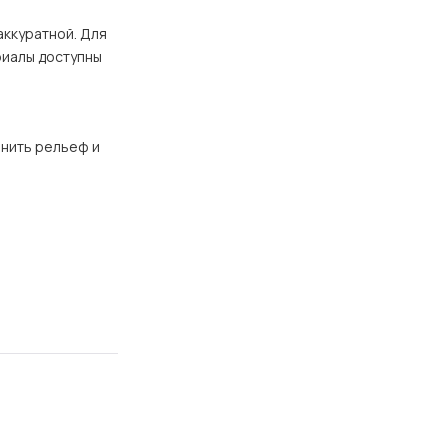
ккуратной. Для 
иалы доступны 
нить рельеф и 