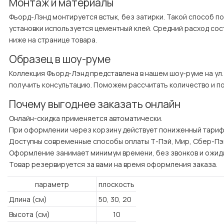
Монтаж и материалы
Фьорд-Лэнд монтируется встык, без затирки. Такой способ п
установки используется цементный клей. Средний расход сост
ниже на странице товара.
Образец в шоу-руме
Коллекция Фьорд-Лэнд представлена в нашем шоу-руме на ул. 
получить консультацию. Поможем рассчитать количество и п
Почему выгоднее заказать онлайн
Онлайн-скидка применяется автоматически.

При оформлении через корзину действует пониженный тариф н
Доступны современные способы оплаты Т-Пэй, Мир, Сбер-Пэй,
Оформление занимает минимум времени, без звонков и ожида
Товар резервируется за вами на время оформления заказа.
параметр
плоскость
Длина (см)
50, 30, 20
Высота (см)
10