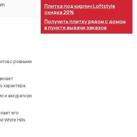
am
Плитка под кирпич Loftstyle
скидка 20%
Получить плитку рядом с домом
в пункте выдачи заказов
нтов с ровными 
елает 
о характера.
ю и аккуратную 
лает его 
White Hills 