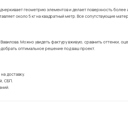
одчеркивает геометрию элементов и делает поверхность более а
авляет около 5 кг на квадратный метр. Все сопутствующие матер
Вавилова. Можно увидеть фактуру вживую, сравнить оттенки, оце
одобрать оптимальное решение под ваш проект.
а доставку.

 СБП.

ний.
