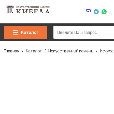
Каталог
Главная
Каталог
Искусственный камень
Искусс
Строка
навигации