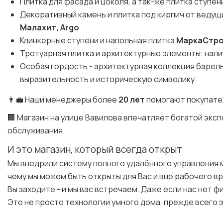
Плитка для фасада и цоколя, а так-же плитка ступен
Декоративный камень и плитка под кирпич от веду
Малахит, Argo
Клинкерные ступени и напольная плитка
МаркаСтр
Тротуарная плитка и архитектурные элементы: налич
Особая гордость - архитектурная коллекция баре
выразительность и историческую символику.
👨‍💼 Наши менеджеры более
20 лет
помогают покупате
🏢 Магазин на улице Вавилова впечатляет богатой эк
обслуживания.
И это магазин, который всегда открыт
Мы внедрили систему полного удалённого управления 
чему мы можем быть открыты для Вас и вне рабочего в
Вы заходите - и мы вас встречаем. Даже если нас нет ф
Это не просто технологии умного дома, прежде всего э