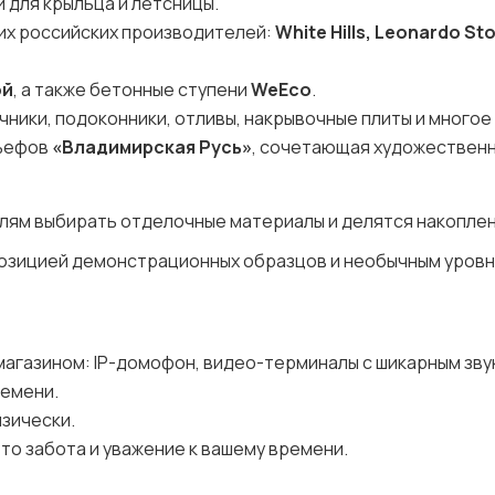
и для крыльца и летсницы.
щих российских производителей:
White Hills, Leonardo St
ой
, а также бетонные ступени
WeEco
.
ники, подоконники, отливы, накрывочные плиты и многое
льефов
«Владимирская Русь»
, сочетающая художествен
лям выбирать отделочные материалы и делятся накопле
спозицией демонстрационных образцов и необычным уров
магазином: IP-домофон, видео-терминалы с шикарным зву
ремени.
изически.
то забота и уважение к вашему времени.