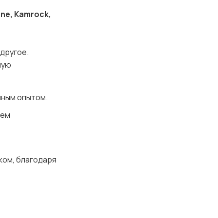
one, Kamrock,
 другое.
ную
нным опытом.
нем
ком, благодаря