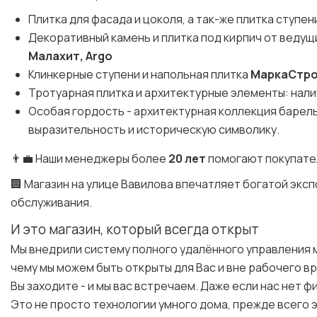
Плитка для фасада и цоколя, а так-же плитка ступен
Декоративный камень и плитка под кирпич от веду
Малахит, Argo
Клинкерные ступени и напольная плитка
МаркаСтр
Тротуарная плитка и архитектурные элементы: налич
Особая гордость - архитектурная коллекция баре
выразительность и историческую символику.
👨‍💼 Наши менеджеры более
20 лет
помогают покупате
🏢 Магазин на улице Вавилова впечатляет богатой эк
обслуживания.
И это магазин, который всегда открыт
Мы внедрили систему полного удалённого управления 
чему мы можем быть открыты для Вас и вне рабочего в
Вы заходите - и мы вас встречаем. Даже если нас нет ф
Это не просто технологии умного дома, прежде всего э