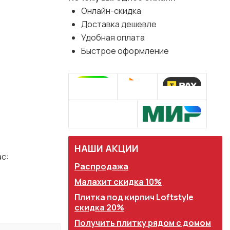
Онлайн-скидка
Доставка дешевле
Удобная оплата
Быстрое оформление
НАШИ АКЦИИ
с:
Распродажа
Малахит скидка 10%
Плитка под кирпич Loftstyle
скидка 20%
Получить плитку рядом с домом