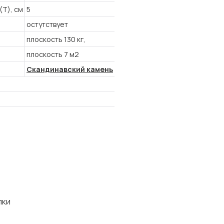
(T), см
5
остутствует
плоскость 130 кг,
плоскость 7 м2
Скандинавский камень
лки