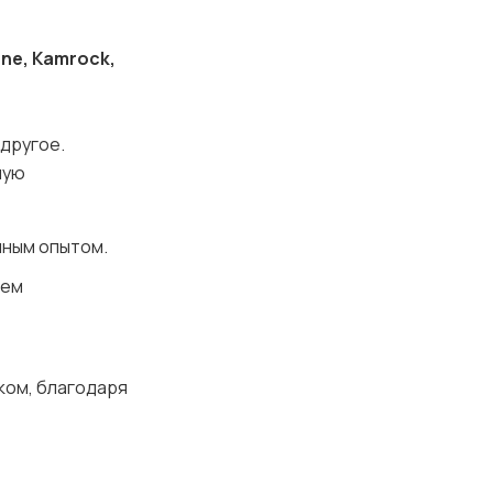
one, Kamrock,
 другое.
ную
нным опытом.
нем
ком, благодаря