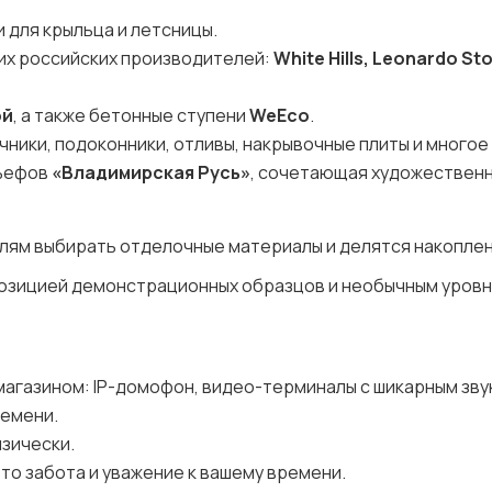
и для крыльца и летсницы.
щих российских производителей:
White Hills, Leonardo St
ой
, а также бетонные ступени
WeEco
.
ники, подоконники, отливы, накрывочные плиты и многое
льефов
«Владимирская Русь»
, сочетающая художествен
лям выбирать отделочные материалы и делятся накопле
спозицией демонстрационных образцов и необычным уров
магазином: IP-домофон, видео-терминалы с шикарным зву
ремени.
изически.
то забота и уважение к вашему времени.