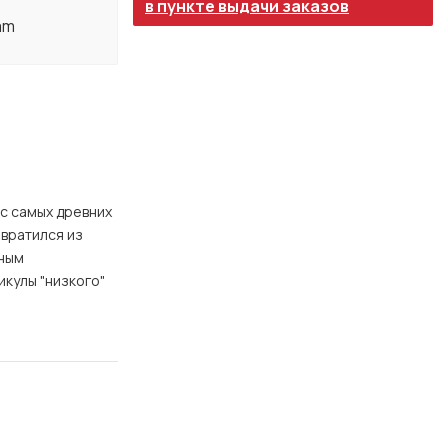
в пункте выдачи заказов
am
 с самых древних
евратился из
чным
икулы "низкого"