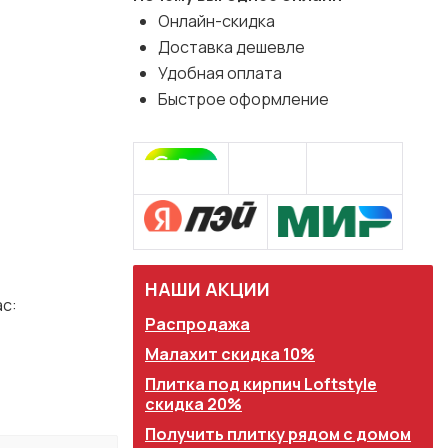
Онлайн-скидка
Доставка дешевле
Удобная оплата
Быстрое оформление
НАШИ АКЦИИ
с:
Распродажа
Малахит скидка 10%
Плитка под кирпич Loftstyle
скидка 20%
Получить плитку рядом с домом