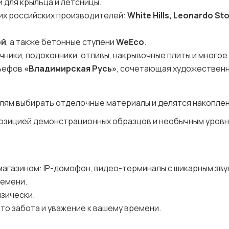
и для крыльца и летсницы.
щих российских производителей:
White Hills, Leonardo St
ой
, а также бетонные ступени
WeEco
.
ники, подоконники, отливы, накрывочные плиты и многое
льефов
«Владимирская Русь»
, сочетающая художествен
лям выбирать отделочные материалы и делятся накопле
спозицией демонстрационных образцов и необычным уров
магазином: IP-домофон, видео-терминалы с шикарным зву
ремени.
изически.
то забота и уважение к вашему времени.