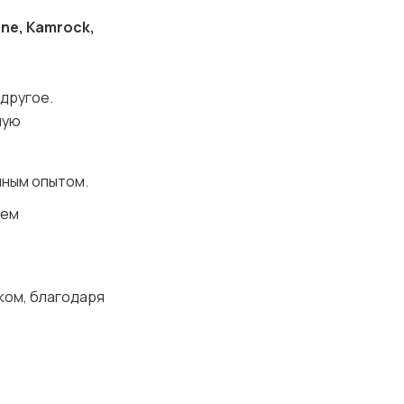
one, Kamrock,
 другое.
ную
нным опытом.
нем
ком, благодаря