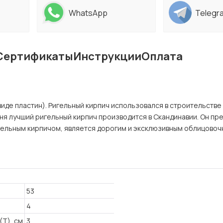
WhatsApp
Telegr
Сертификаты
Инструкции
Оплата
виде пластин). Ригельный кирпич использовался в строительстве
дня лучший ригельный кирпич производится в Скандинавии. Он пр
гельным кирпичом, является дорогим и эксклюзивным облицово
53
4
(T), см
3