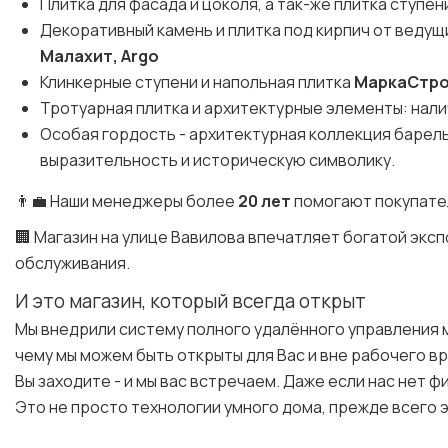
Плитка для фасада и цоколя, а так-же плитка ступен
Декоративный камень и плитка под кирпич от веду
Малахит, Argo
Клинкерные ступени и напольная плитка
МаркаСтр
Тротуарная плитка и архитектурные элементы: налич
Особая гордость - архитектурная коллекция баре
выразительность и историческую символику.
👨‍💼 Наши менеджеры более
20 лет
помогают покупате
🏢 Магазин на улице Вавилова впечатляет богатой эк
обслуживания.
И это магазин, который всегда открыт
Мы внедрили систему полного удалённого управления 
чему мы можем быть открыты для Вас и вне рабочего в
Вы заходите - и мы вас встречаем. Даже если нас нет ф
Это не просто технологии умного дома, прежде всего э