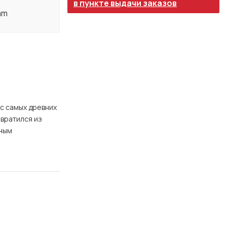
в пункте выдачи заказов
am
 с самых древних
евратился из
чным