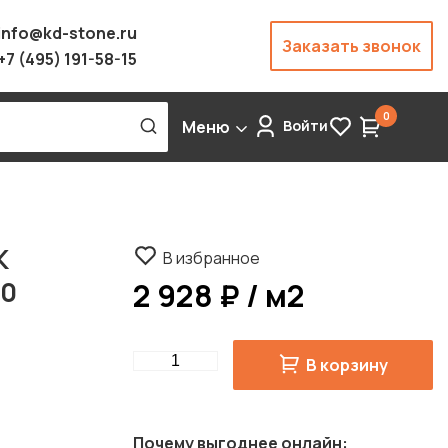
info@kd-stone.ru
Заказать звонок
+7 (495) 191-58-15
0
Меню
Войти
K
В избранное
20
2 928 ₽ / м2
Quantity
В корзину
Почему выгоднее онлайн: