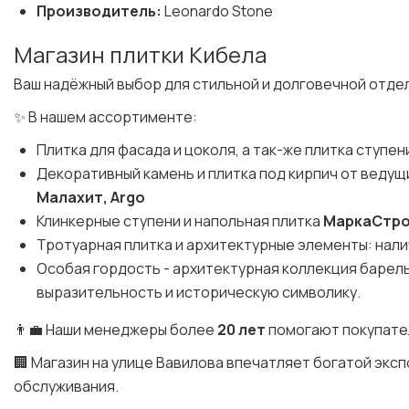
Производитель:
Leonardo Stone
Магазин плитки Кибела
Ваш надёжный выбор для стильной и долговечной отде
✨ В нашем ассортименте:
Плитка для фасада и цоколя, а так-же плитка ступен
Декоративный камень и плитка под кирпич от веду
Малахит, Argo
Клинкерные ступени и напольная плитка
МаркаСтр
Тротуарная плитка и архитектурные элементы: налич
Особая гордость - архитектурная коллекция баре
выразительность и историческую символику.
👨‍💼 Наши менеджеры более
20 лет
помогают покупате
🏢 Магазин на улице Вавилова впечатляет богатой эк
обслуживания.