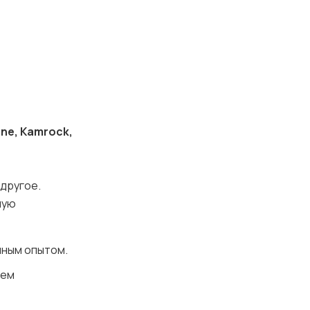
one, Kamrock,
 другое.
ную
нным опытом.
нем