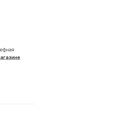
ьефная
агазине
.