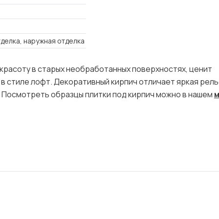
тделка, наружная отделка
т красоту в старых необработанных поверхностях, ценит
 в стиле лофт. Декоративный кирпич отличает яркая рел
 Посмотреть образцы плитки под кирпич можно в нашем
м