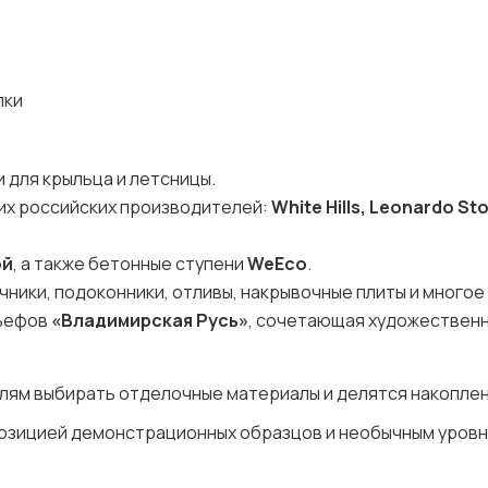
лки
и для крыльца и летсницы.
щих российских производителей:
White Hills, Leonardo St
ой
, а также бетонные ступени
WeEco
.
ники, подоконники, отливы, накрывочные плиты и многое
льефов
«Владимирская Русь»
, сочетающая художествен
лям выбирать отделочные материалы и делятся накопле
спозицией демонстрационных образцов и необычным уров