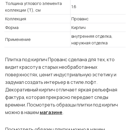
Толщина углового элемента
1.6
коллекции (T), см
Коллекция
Прованс
Форма
Кирпич
внутренняя отделка,
Применение
наружная отделка
Плитка под кирпич Прованс сделана для тех, кто
видит красоту в старых необработанных
поверхностях, ценит индустриальную эстетику и
задумал создать интерьер в стиле лофт.
Декоративный кирпич отличает яркая рельефная
фактура, которая прекрасно передает следы
времени. Посмотреть образцы плитки под кирпич
можно в нашем
магазине
.
Посмотреть образец плитки
можно в нашем