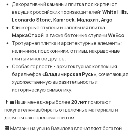
Декоративный камень и плитка под кирпич от
ведущих российских производителей:
White Hills,
Leonardo Stone, Kamrock, Малахит, Argo
Клинкерные ступени и напольная плитка
МаркаСтрой
, а также бетонные ступени
WeEco
.
Тротуарная плитка и архитектурные элементы:
наличники, подоконники, отливы, накрывочные
плиты и многое другое.
Особая гордость - архитектурная коллекция
барельефов
«Владимирская Русь»
, сочетающая
художественную выразительность и
историческую символику.
👨‍💼 Наши менеджеры более
20 лет
помогают
покупателям выбирать отделочные материалы и
делятся накопленным опытом.
🏢 Магазин на улице Вавилова впечатляет богатой