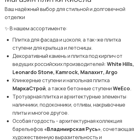
Ваш надёжный выбор для стильной и долговечной
отделки
✨ В нашем ассортименте:
Плитка для фасада и цоколя, а так-же плитка
ступени для крыльца и летсницы.
Декоративный камень и плитка под кирпич от
ведущих российских производителей:
White Hills,
Leonardo Stone, Kamrock, Малахит, Argo
Клинкерные ступени и напольная плитка
МаркаСтрой
, а также бетонные ступени
WeEco
.
Тротуарная плитка и архитектурные элементы:
наличники, подоконники, отливы, накрывочные
плиты и многое другое.
Особая гордость - архитектурная коллекция
барельефов
«Владимирская Русь»
, сочетающая
художественную выразительность и