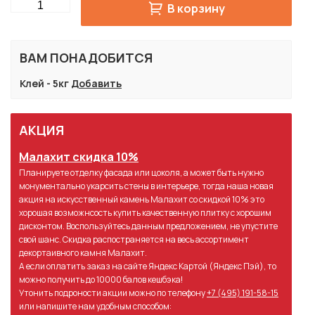
Quantity
В корзину
ВАМ ПОНАДОБИТСЯ
Клей - 5кг
Добавить
АКЦИЯ
Малахит скидка 10%
Планируете отделку фасада или цоколя, а может быть нужно
монументально укарсить стены в интерьере, тогда наша новая
акция на искусственный камень Малахит со скидкой 10% это
хорошая возможнсость купить качественную плитку с хорошим
дисконтом. Воспользуйтесь данным предложением, не упустите
свой шанс. Скидка распостраняется на весь ассортимент
декортаивного камня Малахит.
А если оплатить заказ на сайте Яндекс Картой (Яндекс Пэй), то
можно получить до 10000 балов кешбэка!
Утонить подроности акции можно по телефону
+7 (495) 191-58-15
или напишите нам удобным способом: