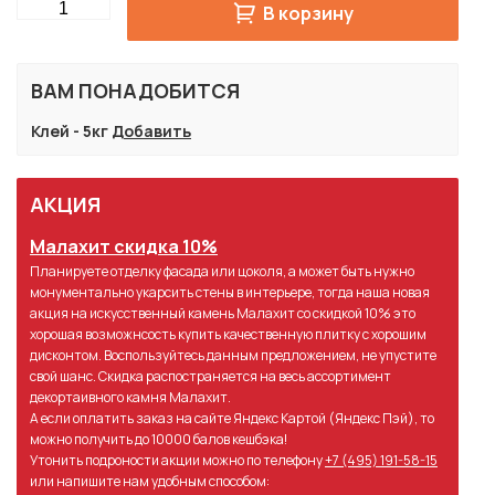
Quantity
В корзину
ВАМ ПОНАДОБИТСЯ
Клей - 5кг
Добавить
АКЦИЯ
Малахит скидка 10%
Планируете отделку фасада или цоколя, а может быть нужно
монументально укарсить стены в интерьере, тогда наша новая
акция на искусственный камень Малахит со скидкой 10% это
хорошая возможнсость купить качественную плитку с хорошим
дисконтом. Воспользуйтесь данным предложением, не упустите
свой шанс. Скидка распостраняется на весь ассортимент
декортаивного камня Малахит.
А если оплатить заказ на сайте Яндекс Картой (Яндекс Пэй), то
можно получить до 10000 балов кешбэка!
Утонить подроности акции можно по телефону
+7 (495) 191-58-15
или напишите нам удобным способом: