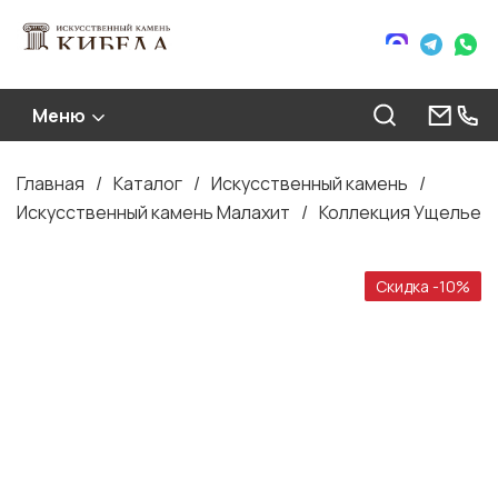
Меню
Главная
Каталог
Искусственный камень
Строка
Искусственный камень Малахит
Коллекция Ущелье
навигации
Скидка -10%