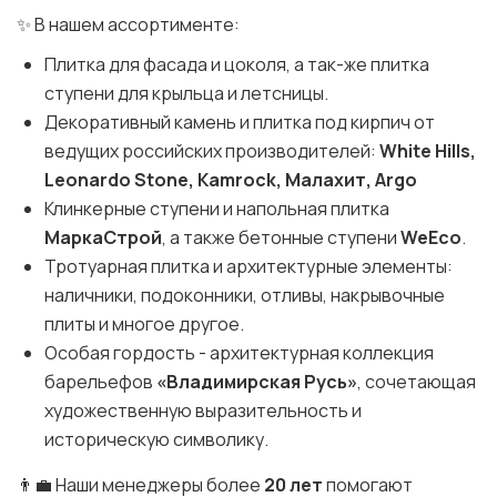
✨ В нашем ассортименте:
Плитка для фасада и цоколя, а так-же плитка
ступени для крыльца и летсницы.
Декоративный камень и плитка под кирпич от
ведущих российских производителей:
White Hills,
Leonardo Stone, Kamrock, Малахит, Argo
Клинкерные ступени и напольная плитка
МаркаСтрой
, а также бетонные ступени
WeEco
.
Тротуарная плитка и архитектурные элементы:
наличники, подоконники, отливы, накрывочные
плиты и многое другое.
Особая гордость - архитектурная коллекция
барельефов
«Владимирская Русь»
, сочетающая
художественную выразительность и
историческую символику.
👨‍💼 Наши менеджеры более
20 лет
помогают