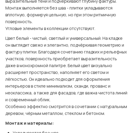
выразительные тени и подчёркивают глубину фактуры. 
Монтаж выполняется без шва - плитки укладываются 
вплотную, формируя цельную, но при этом ритмичную 
поверхность.

Угловые элементы в коллекции отсутствуют.
Цвет белый - чистый, светлый и универсальный. На кладке 
он выглядит свежо и элегантно, подчёркивая геометрию и 
фактуру плитки. Благодаря сочетанию гладких и рельефных 
участков, поверхность приобретает выразительность 
даже в монохромной палитре. Белый цвет визуально 
расширяет пространство, наполняет его светом и 
лёгкостью. Он идеально подходит для оформления 
интерьеров в стиле минимализм, сканди, прованс и 
неоклассика, а также для фасадов, где важна чистота линий 
и современный облик.

Особенно эффектно смотрится в сочетании с натуральным 
деревом, чёрным металлом, стеклом и бетоном.
Монтаж и материалы:
Укладывается без шва