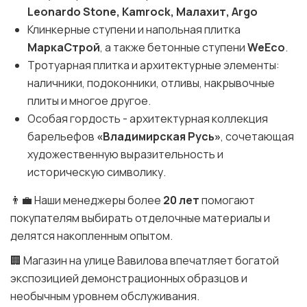
Leonardo Stone, Kamrock, Малахит, Argo
Клинкерные ступени и напольная плитка
МаркаСтрой
, а также бетонные ступени
WeEco
.
Тротуарная плитка и архитектурные элементы:
наличники, подоконники, отливы, накрывочные
плиты и многое другое.
Особая гордость - архитектурная коллекция
барельефов
«Владимирская Русь»
, сочетающая
художественную выразительность и
историческую символику.
👨‍💼 Наши менеджеры более
20 лет
помогают
покупателям выбирать отделочные материалы и
делятся накопленным опытом.
🏢 Магазин на улице Вавилова впечатляет богатой
экспозицией демонстрационных образцов и
необычным уровнем обслуживания.