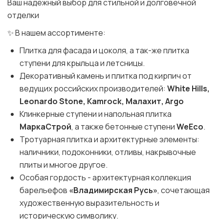
Ваш надёжный выбор для стильной и долговечной
отделки
✨ В нашем ассортименте:
Плитка для фасада и цоколя, а так-же плитка
ступени для крыльца и летсницы.
Декоративный камень и плитка под кирпич от
ведущих российских производителей:
White Hills,
Leonardo Stone, Kamrock, Малахит, Argo
Клинкерные ступени и напольная плитка
МаркаСтрой
, а также бетонные ступени
WeEco
.
Тротуарная плитка и архитектурные элементы:
наличники, подоконники, отливы, накрывочные
плиты и многое другое.
Особая гордость - архитектурная коллекция
барельефов
«Владимирская Русь»
, сочетающая
художественную выразительность и
историческую символику.