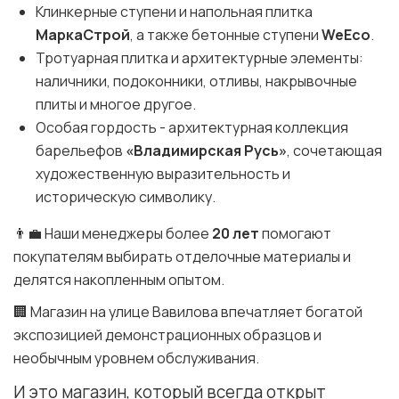
Клинкерные ступени и напольная плитка
МаркаСтрой
, а также бетонные ступени
WeEco
.
Тротуарная плитка и архитектурные элементы:
наличники, подоконники, отливы, накрывочные
плиты и многое другое.
Особая гордость - архитектурная коллекция
барельефов
«Владимирская Русь»
, сочетающая
художественную выразительность и
историческую символику.
👨‍💼 Наши менеджеры более
20 лет
помогают
покупателям выбирать отделочные материалы и
делятся накопленным опытом.
🏢 Магазин на улице Вавилова впечатляет богатой
экспозицией демонстрационных образцов и
необычным уровнем обслуживания.
И это магазин, который всегда открыт