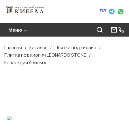
Меню
Главная
Каталог
Плитка под кирпич
Строка
Плитка под кирпич LEONARDO STONE
навигации
Коллекция Авиньон