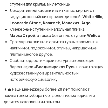
ступени для крыльца и летсницы.
Декоративный камень и плитка под кирпич от
ведущих российских производителей:
White Hills,
Leonardo Stone, Kamrock, Малахит, Argo
Клинкерные ступени и напольная плитка
МаркаСтрой
, а также бетонные ступени
WeEco
.
Тротуарная плитка и архитектурные элементы:
наличники, подоконники, отливы, накрывочные
плиты и многое другое.
Особая гордость - архитектурная коллекция
барельефов
«Владимирская Русь»
, сочетающая
художественную выразительность и
историческую символику.
👨‍💼 Наши менеджеры более
20 лет
помогают
покупателям выбирать отделочные материалы и
делятся накопленным опытом.