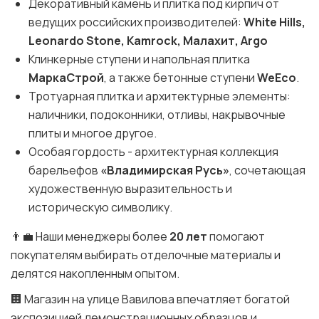
Декоративный камень и плитка под кирпич от
ведущих российских производителей:
White Hills,
Leonardo Stone, Kamrock, Малахит, Argo
Клинкерные ступени и напольная плитка
МаркаСтрой
, а также бетонные ступени
WeEco
.
Тротуарная плитка и архитектурные элементы:
наличники, подоконники, отливы, накрывочные
плиты и многое другое.
Особая гордость - архитектурная коллекция
барельефов
«Владимирская Русь»
, сочетающая
художественную выразительность и
историческую символику.
👨‍💼 Наши менеджеры более
20 лет
помогают
покупателям выбирать отделочные материалы и
делятся накопленным опытом.
🏢 Магазин на улице Вавилова впечатляет богатой
экспозицией демонстрационных образцов и