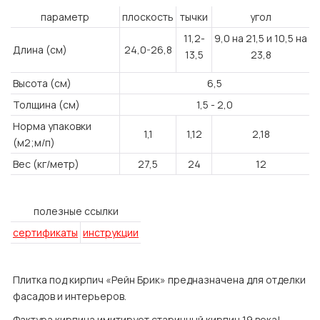
параметр
плоскость
тычки
угол
11,2-
9,0 на 21,5 и 10,5 на
Длина (см)
24,0-26,8
13,5
23,8
Высота (см)
6,5
Толщина (см)
1,5 - 2,0
Норма упаковки
1,1
1,12
2,18
(м2;м/п)
Вес (кг/метр)
27,5
24
12
полезные ссылки
сертификаты
инструкции
Плитка под кирпич «Рейн Брик» предназначена для отделки
фасадов и интерьеров.
Фактура кирпича имитирует старинный кирпич 19 века!