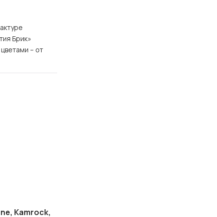
фактуре
тия Брик»
цветами – от
one, Kamrock,