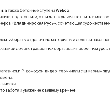
ой
, а также бетонные ступени
WeEco
.
ники, подоконники, отливы, накрывочные плиты и многое
льефов
«Владимирская Русь»
, сочетающая художествен
лям выбирать отделочные материалы и делятся накопле
спозицией демонстрационных образцов и необычным уров
магазином: IP-домофон, видео-терминалы с шикарным зву
ремени.
изически.
то забота и уважение к вашему времени.