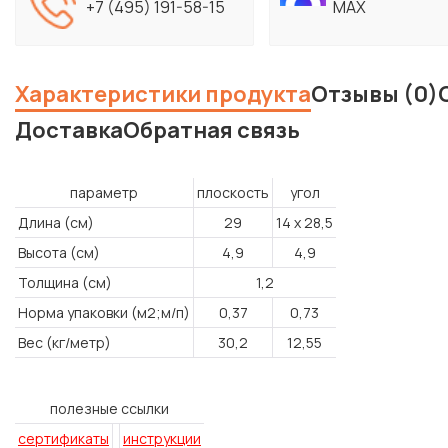
+7 (495) 191-58-15
MAX
Характеристики продукта
Отзывы (0)
Доставка
Обратная связь
параметр
плоскость
угол
Длина (см)
29
14 x 28,5
Высота (см)
4,9
4,9
Толщина (см)
1,2
Норма упаковки (м2;м/п)
0,37
0,73
Вес (кг/метр)
30,2
12,55
полезные ссылки
сертификаты
инструкции