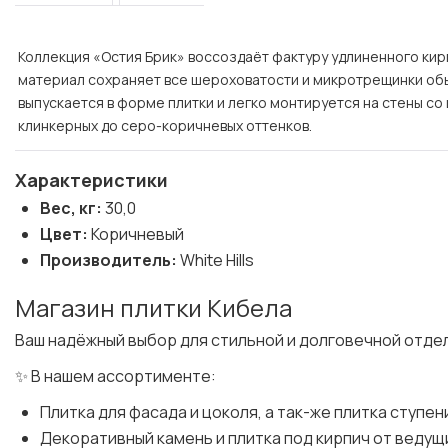
Коллекция «Остия Брик» воссоздаёт фактуру удлиненного ки
материал сохраняет все шероховатости и микротрещинки обыч
выпускается в форме плитки и легко монтируется на стены с
клинкерных до серо-коричневых оттенков.
Характеристики
Вес, кг:
30,0
Цвет:
Коричневый
Производитель:
White Hills
Магазин плитки Кибела
Ваш надёжный выбор для стильной и долговечной отде
✨ В нашем ассортименте:
Плитка для фасада и цоколя, а так-же плитка ступен
Декоративный камень и плитка под кирпич от веду