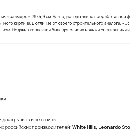
рпича размером 29х4,9 см. Благодаря детально проработанной 
ного кирпича. В отличие от своего строительного аналога, «Ос
о швом. Недавно коллекция была дополнена новыми специальными 
лки
и для крыльца и летсницы.
щих российских производителей:
White Hills, Leonardo St