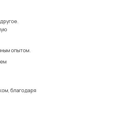
 другое.
ную
нным опытом.
нем
ком, благодаря