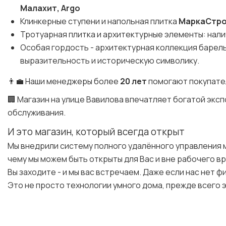
Малахит, Argo
Клинкерные ступени и напольная плитка
МаркаСтр
Тротуарная плитка и архитектурные элементы: налич
Особая гордость - архитектурная коллекция баре
выразительность и историческую символику.
👨‍💼 Наши менеджеры более
20 лет
помогают покупате
🏢 Магазин на улице Вавилова впечатляет богатой эк
обслуживания.
И это магазин, который всегда открыт
Мы внедрили систему полного удалённого управления 
чему мы можем быть открыты для Вас и вне рабочего в
Вы заходите - и мы вас встречаем. Даже если нас нет ф
Это не просто технологии умного дома, прежде всего э