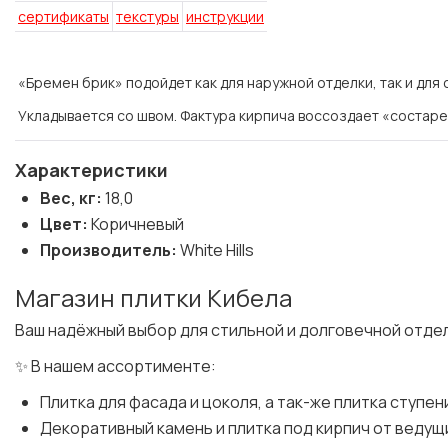
сертификаты
текстуры
инструкции
«Бремен брик» подойдет как для наружной отделки, так и для
Укладывается со швом.
Фактура кирпича воссоздает «состаре
Характеристики
Вес, кг:
18,0
Цвет:
Коричневый
Производитель:
White Hills
Магазин плитки Кибела
Ваш надёжный выбор для стильной и долговечной отде
✨ В нашем ассортименте:
Плитка для фасада и цоколя, а так-же плитка ступен
Декоративный камень и плитка под кирпич от веду