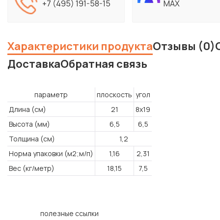
+7 (495) 191-58-15
MAX
Характеристики продукта
Отзывы (0)
Доставка
Обратная связь
параметр
плоскость
угол
Длина (см)
21
8x19
Высота (мм)
6,5
6,5
Толщина (см)
1,2
Норма упаковки (м2;м/п)
1,16
2,31
Вес (кг/метр)
18,15
7,5
полезные ссылки