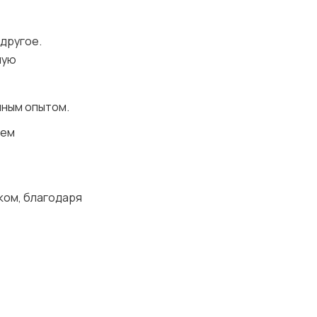
 другое.
ную
нным опытом.
нем
ком, благодаря