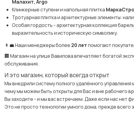
Малахит, Argo
Клинкерные ступени и напольная плитка
МаркаСтр
Тротуарная плитка и архитектурные элементы: налич
Особая гордость - архитектурная коллекция баре
выразительность и историческую символику.
👨‍💼 Наши менеджеры более
20 лет
помогают покупате
🏢 Магазин на улице Вавилова впечатляет богатой эк
обслуживания.
И это магазин, который всегда открыт
Мы внедрили систему полного удалённого управления 
чему мы можем быть открыты для Вас и вне рабочего в
Вы заходите - и мы вас встречаем. Даже если нас нет ф
Это не просто технологии умного дома, прежде всего э