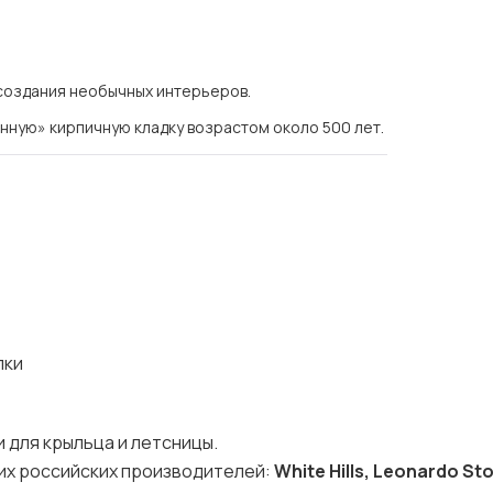
 создания необычных интерьеров.
нную» кирпичную кладку возрастом около 500 лет.
лки
и для крыльца и летсницы.
щих российских производителей:
White Hills, Leonardo St