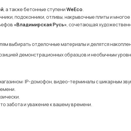
ой
, а также бетонные ступени
WeEco
.
ники, подоконники, отливы, накрывочные плиты и многое
льефов
«Владимирская Русь»
, сочетающая художествен
лям выбирать отделочные материалы и делятся накопле
спозицией демонстрационных образцов и необычным уров
магазином: IP-домофон, видео-терминалы с шикарным зву
ремени.
изически.
то забота и уважение к вашему времени.