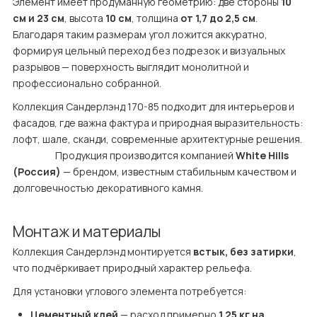
Элемент имеет продуманную геометрию: две стороны 
10 
см и 23 см
, высота 
10 см
, толщина 
от 1,7 до 2,5 см
. 
Благодаря таким размерам угол ложится аккуратно, 
формируя цельный переход без подрезок и визуальных 
разрывов — поверхность выглядит монолитной и 
профессионально собранной.
Коллекция Сандерлэнд 170-85 подходит для интерьеров и 
фасадов, где важна фактура и природная выразительность: 
лофт, шале, сканди, современные архитектурные решения.

                    Продукция производится компанией 
White Hills 
(Россия)
 — брендом, известным стабильным качеством и 
долговечностью декоративного камня.
Монтаж и материалы
Коллекция Сандерлэнд монтируется 
встык, без затирки
, 
что подчёркивает природный характер рельефа.
Для установки углового элемента потребуется:
Цементный клей
 — расход примерно 
1,25 кг на 