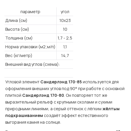
параметр
угол
Длина (см)
10х23
Высота (см)
10
Толщина (см)
1,7 - 2,5
Норма упаковки (м2;м/п)
1,1
Вес (кг/метр)
14,7
Внешний вид углов (схема):
Угловой элемент 
Сандерлэнд 170-85
 используется для 
оформления внешних углов под 90° при работе с основной 
плиткой 
Сандерлэнд 170-80
. Он повторяет тот же 
выразительный рельеф с крупными сколами и сухими 
природными линиями, а серый оттенок с лёгким 
жёлтым 
подкрашиванием
 создаёт эффект естественного 
выгорания камня на солнце.