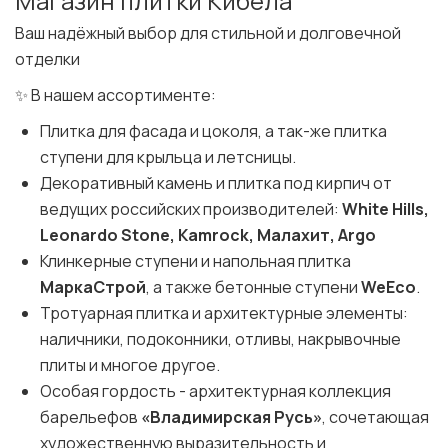
Магазин плитки Кибела
Ваш надёжный выбор для стильной и долговечной
отделки
✨ В нашем ассортименте:
Плитка для фасада и цоколя, а так-же плитка
ступени для крыльца и летсницы.
Декоративный камень и плитка под кирпич от
ведущих российских производителей:
White Hills,
Leonardo Stone, Kamrock, Малахит, Argo
Клинкерные ступени и напольная плитка
МаркаСтрой
, а также бетонные ступени
WeEco
.
Тротуарная плитка и архитектурные элементы:
наличники, подоконники, отливы, накрывочные
плиты и многое другое.
Особая гордость - архитектурная коллекция
барельефов
«Владимирская Русь»
, сочетающая
художественную выразительность и