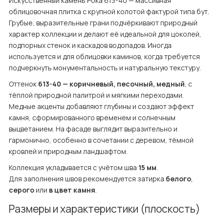
Искусственный камень Рока 613-40 — массивная 
облицовочная плитка с крупной колотой фактурой типа бут. 
Грубые, выразительные грани подчёркивают природный 
характер коллекции и делают её идеальной для цоколей, 
подпорных стенок и каскадов водопадов. Иногда 
используется и для облицовки каминов, когда требуется 
подчеркнуть монументальность и натуральную текстуру.
Оттенок 
613-40 — коричневый, песочный, медный
, с 
тёплой природной палитрой и мягкими переходами. 
Медные акценты добавляют глубины и создают эффект 
камня, сформированного временем и солнечным 
выцветанием. На фасаде выглядит выразительно и 
гармонично, особенно в сочетании с деревом, тёмной 
кровлей и природным ландшафтом.
Коллекция укладывается с учётом шва 
15 мм
.

Для заполнения швов рекомендуется затирка 
белого
, 
серого
 или 
в цвет камня
.
Размеры и характеристики (плоскость)