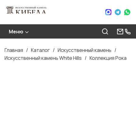
Меню
Главная
Каталог
Искусственный камень
Строка
Искусственный камень White Hills
Коллекция Рока
навигации