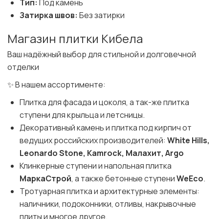
Тип:
Под камень
Затирка швов:
Без затирки
Магазин плитки Кибела
Ваш надёжный выбор для стильной и долговечной
отделки
✨ В нашем ассортименте:
Плитка для фасада и цоколя, а так-же плитка
ступени для крыльца и летсницы.
Декоративный камень и плитка под кирпич от
ведущих российских производителей:
White Hills,
Leonardo Stone, Kamrock, Малахит, Argo
Клинкерные ступени и напольная плитка
МаркаСтрой
, а также бетонные ступени
WeEco
.
Тротуарная плитка и архитектурные элементы:
наличники, подоконники, отливы, накрывочные
плиты и многое другое.