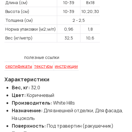
Длина (см)
10-39
8x18
Высота (см)
10-39
10;20;30
Толщина (см)
2 - 2,5
Норма упаковки (м2;м/п)
0,96
1,8
Вес (кг/метр)
32,5
10,6
полезные ссылки
сертификаты
текстуры
инструкции
Характеристики
Вес, кг:
32,0
Цвет:
Коричневый
Производитель:
White Hills
Назначение:
Для внешней отделки, Для фасада,
На цоколь
Поверхность:
Под травертин (ракушечник)