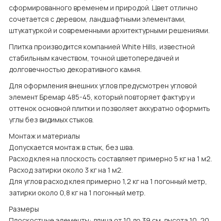
сформированного временем и природой. Цвет отлично 
сочетается с деревом, ландшафтными элементами, 
штукатуркой и современными архитектурными решениями.
Плитка производится компанией White Hills, известной 
стабильным качеством, точной цветопередачей и 
долговечностью декоративного камня.
Для оформления внешних углов предусмотрен угловой 
элемент Бремар 485-45, который повторяет фактуру и 
оттенок основной плитки и позволяет аккуратно оформить 
углы без видимых стыков.
Монтаж и материалы

Допускается монтаж в стык, без шва.

Расход клея на плоскость составляет примерно 5 кг на 1 м2.

Расход затирки около 3 кг на 1 м2.

Для углов расход клея примерно 1,2 кг на 1 погонный метр, 
затирки около 0,8 кг на 1 погонный метр.
Размеры

Плоскостные элементы: длина от 10 до 39 см, высота 10, 20, 