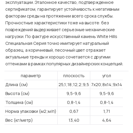
эксплуатации. Эталонное качество, подтвержденное
сертификатом, гарантирует устойчивость к негативным
факторам среды на протяжении всего срока службы.
Прочностные характеристики тоже на высоте: без
повреждений выдерживает серьезные механические
нагрузки. По фактуре искусственный камень White Hills
Специальная Серия точно имитирует натуральный
образец, а коричневый, песочный цвет отражает
актуальные тренды и хорошо сочетается с другими
оттенками в рамках популярных дизайнерских концепций.
параметр
плоскость
угол
Длина (см)
25,1;18;12,2;9,5
7x20;8x14;9x14
Высота (см)
9,5-9,6
9,5-9,6
Толщина (см)
0,8-1,4
0,8-1,4
Норма упаковки (м2;м/п)
0,67
1,71
Вес (кг/метр)
13,40
4,64