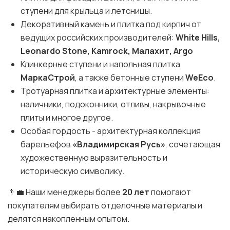
ступени для крыльца и летсницы.
Декоративный камень и плитка под кирпич от
ведущих российских производителей:
White Hills,
Leonardo Stone, Kamrock, Малахит, Argo
Клинкерные ступени и напольная плитка
МаркаСтрой
, а также бетонные ступени
WeEco
.
Тротуарная плитка и архитектурные элементы:
наличники, подоконники, отливы, накрывочные
плиты и многое другое.
Особая гордость - архитектурная коллекция
барельефов
«Владимирская Русь»
, сочетающая
художественную выразительность и
историческую символику.
👨‍💼 Наши менеджеры более
20 лет
помогают
покупателям выбирать отделочные материалы и
делятся накопленным опытом.