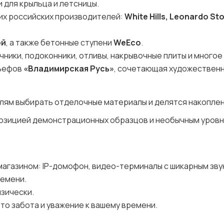
и для крыльца и летсницы.
щих российских производителей:
White Hills, Leonardo St
ой
, а также бетонные ступени
WeEco
.
ники, подоконники, отливы, накрывочные плиты и многое
льефов
«Владимирская Русь»
, сочетающая художествен
лям выбирать отделочные материалы и делятся накопле
спозицией демонстрационных образцов и необычным уров
магазином: IP-домофон, видео-терминалы с шикарным зву
ремени.
изически.
то забота и уважение к вашему времени.