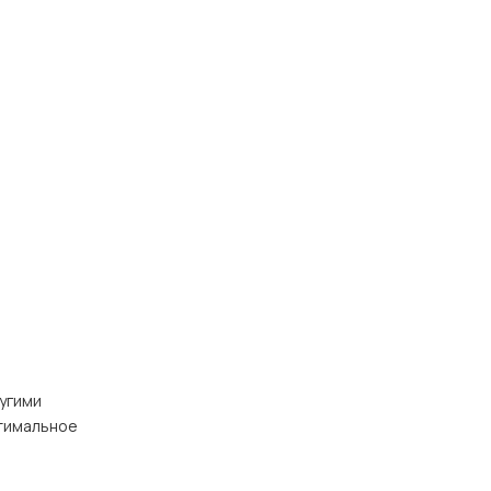
угими 
тимальное 