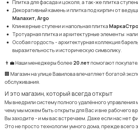
Плитка для фасада и цоколя, а так-же плитка ступен
Декоративный камень и плитка под кирпич от веду
Малахит, Argo
Клинкерные ступени и напольная плитка
МаркаСтр
Тротуарная плитка и архитектурные элементы: налич
Особая гордость - архитектурная коллекция баре
выразительность и историческую символику.
👨‍💼 Наши менеджеры более
20 лет
помогают покупате
🏢 Магазин на улице Вавилова впечатляет богатой эк
обслуживания.
И это магазин, который всегда открыт
Мы внедрили систему полного удалённого управления 
чему мы можем быть открыты для Вас и вне рабочего в
Вы заходите - и мы вас встречаем. Даже если нас нет ф
Это не просто технологии умного дома, прежде всего э