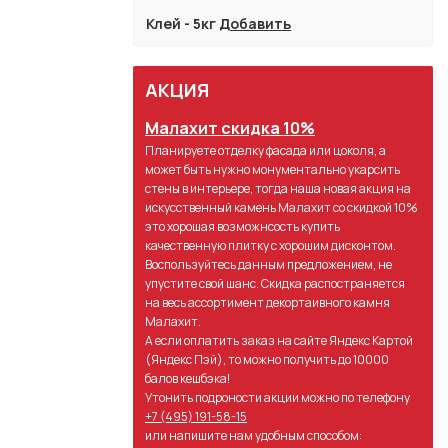
Клей - 5кг
Добавить
АКЦИЯ
Малахит скидка 10%
Планируете отделку фасада или цоколя, а
может быть нужно монументально укарсить
стены в интерьере, тогда наша новая акция на
искусственный камень Малахит со скидкой 10%
это хорошая возможнсость купить
качественную плитку с хорошим дисконтом.
Воспользуйтесь данным предложением, не
упустите свой шанс. Скидка распостраняется
на весь ассортимент декортаивного камня
Малахит.
А если оплатить заказ на сайте Яндекс Картой
(Яндекс Пэй), то можно получить до 10000
балов кешбэка!
Утонить подроности акции можно по телефону
+7 (495) 191-58-15
или напишите нам удобным способом: