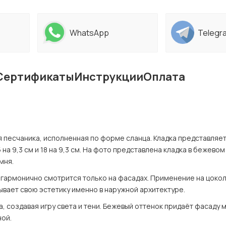
WhatsApp
Telegr
Сертификаты
Инструкции
Оплата
 песчаника, исполненная по форме сланца. Кладка представляет
на 9,3 см и 18 на 9,3 см. На фото представлена кладка в бежевом 
мня.
гармонично смотрится только на фасадах. Применение на цоколя
ывает свою эстетику именно в наружной архитектуре.
 создавая игру света и тени. Бежевый оттенок придаёт фасаду мя
ной.