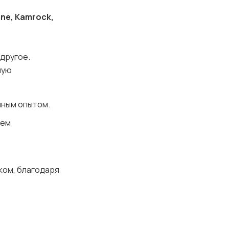
one, Kamrock,
 другое.
ную
нным опытом.
нем
ком, благодаря