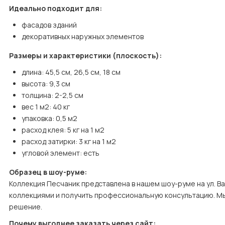
Идеально подходит для:
фасадов зданий
декоративных наружных элементов
Размеры и характеристики (плоскость):
длина: 45,5 см, 26,5 см, 18 см
высота: 9,3 см
толщина: 2-2,5 см
вес 1 м2: 40 кг
упаковка: 0,5 м2
расход клея: 5 кг на 1 м2
расход затирки: 3 кг на 1 м2
угловой элемент: есть
Образец в шоу-руме:
Коллекция Песчаник представлена в нашем шоу-руме на ул. Вав
коллекциями и получить профессиональную консультацию. М
решение.
Почему выгоднее заказать через сайт: