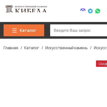
Каталог
Главная
Каталог
Искусственный камень
Искусс
Строка
навигации
Скид