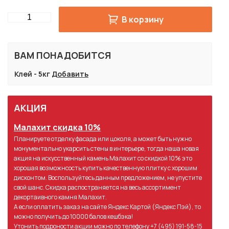
Quantity
В корзину
ВАМ ПОНАДОБИТСЯ
Клей - 5кг
Добавить
АКЦИЯ
Малахит скидка 10%
Планируете отделку фасада или цоколя, а может быть нужно
монументально укарсить стены в интерьере, тогда наша новая
акция на искусственный камень Малахит со скидкой 10% это
хорошая возможнсость купить качественную плитку с хорошим
дисконтом. Воспользуйтесь данным предложением, не упустите
свой шанс. Скидка распостраняется на весь ассортимент
декортаивного камня Малахит.
А если оплатить заказ на сайте Яндекс Картой (Яндекс Пэй), то
можно получить до 10000 балов кешбэка!
Утонить подроности акции можно по телефону
+7 (495) 191-58-15