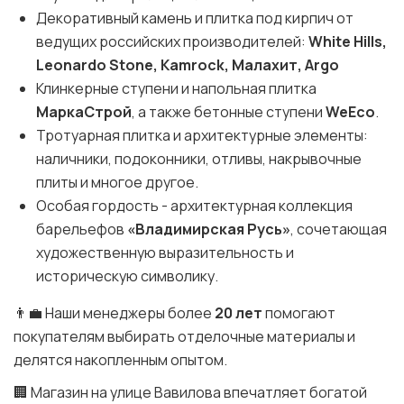
Декоративный камень и плитка под кирпич от
ведущих российских производителей:
White Hills,
Leonardo Stone, Kamrock, Малахит, Argo
Клинкерные ступени и напольная плитка
МаркаСтрой
, а также бетонные ступени
WeEco
.
Тротуарная плитка и архитектурные элементы:
наличники, подоконники, отливы, накрывочные
плиты и многое другое.
Особая гордость - архитектурная коллекция
барельефов
«Владимирская Русь»
, сочетающая
художественную выразительность и
историческую символику.
👨‍💼 Наши менеджеры более
20 лет
помогают
покупателям выбирать отделочные материалы и
делятся накопленным опытом.
🏢 Магазин на улице Вавилова впечатляет богатой