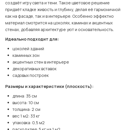
создаёт игру света и тени. Такое цветовое решение 
придаёт кладке живость и глубину, делая её гармоничной 
как на фасаде, так и в интерьере. Особенно эффектно 
материал смотрится на цоколях, каминах и акцентных 
стенах, добавляя архитектуре уют и основательность.
Идеально подходит для:
цоколей зданий
каминных зон
акцентных стен в интерьере
декоративных вставок
садовых построек
Размеры и характеристики (плоскость):
длина: 35 см
высота: 10 см
толщина: 2 см
вес 1 м2: 33 кг
упаковка: 0,5 м2
расход клея: 5 кг на 1 м2