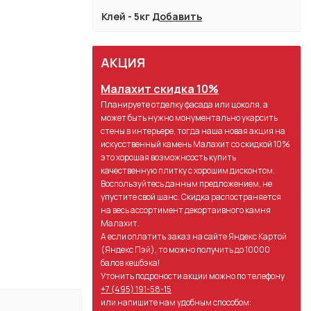
Клей - 5кг
Добавить
АКЦИЯ
Малахит скидка 10%
Планируете отделку фасада или цоколя, а
может быть нужно монументально укарсить
стены в интерьере, тогда наша новая акция на
искусственный камень Малахит со скидкой 10%
это хорошая возможнсость купить
качественную плитку с хорошим дисконтом.
Воспользуйтесь данным предложением, не
упустите свой шанс. Скидка распостраняется
на весь ассортимент декортаивного камня
Малахит.
А если оплатить заказ на сайте Яндекс Картой
(Яндекс Пэй), то можно получить до 10000
балов кешбэка!
Утонить подроности акции можно по телефону
+7 (495) 191-58-15
или напишите нам удобным способом: