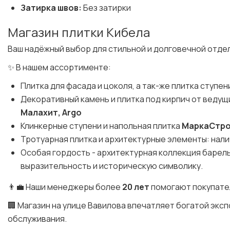
Затирка швов:
Без затирки
Магазин плитки Кибела
Ваш надёжный выбор для стильной и долговечной отде
✨ В нашем ассортименте:
Плитка для фасада и цоколя, а так-же плитка ступен
Декоративный камень и плитка под кирпич от веду
Малахит, Argo
Клинкерные ступени и напольная плитка
МаркаСтр
Тротуарная плитка и архитектурные элементы: налич
Особая гордость - архитектурная коллекция баре
выразительность и историческую символику.
👨‍💼 Наши менеджеры более
20 лет
помогают покупате
🏢 Магазин на улице Вавилова впечатляет богатой эк
обслуживания.