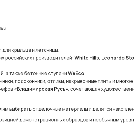
лки
и для крыльца и летсницы.
щих российских производителей:
White Hills, Leonardo St
ой
, а также бетонные ступени
WeEco
.
ники, подоконники, отливы, накрывочные плиты и многое
льефов
«Владимирская Русь»
, сочетающая художествен
лям выбирать отделочные материалы и делятся накопле
спозицией демонстрационных образцов и необычным уров