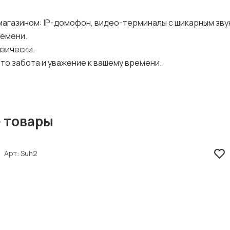
магазином: IP-домофон, видео-терминалы с шикарным зву
ремени.
изически.
то забота и уважение к вашему времени.
 товары
Арт
Suh2