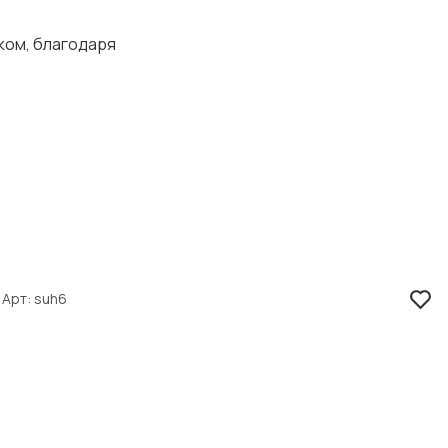
ком, благодаря
Арт
suh6