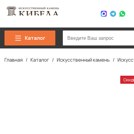
Каталог
Главная
Каталог
Искусственный камень
Искусс
Строка
навигации
Скид