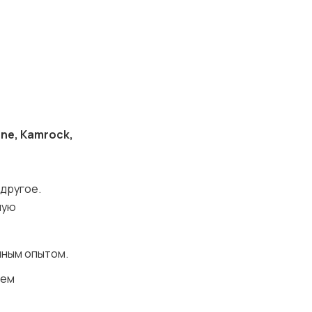
one, Kamrock,
 другое.
ную
нным опытом.
нем