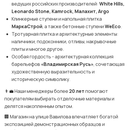
ведущих российских производителей:
White Hills,
Leonardo Stone, Kamrock, Малахит, Argo
Клинкерные ступени и напольная плитка
МаркаСтрой
, а также бетонные ступени
WeEco
.
Тротуарная плитка и архитектурные элементы:
наличники, подоконники, отливы, накрывочные
плиты и многое другое.
Особая гордость - архитектурная коллекция
барельефов
«Владимирская Русь»
, сочетающая
художественную выразительность и
историческую символику.
👨‍💼 Наши менеджеры более
20 лет
помогают
покупателям выбирать отделочные материалы и
делятся накопленным опытом.
🏢 Магазин на улице Вавилова впечатляет богатой
экспозицией демонстрационных образцов и