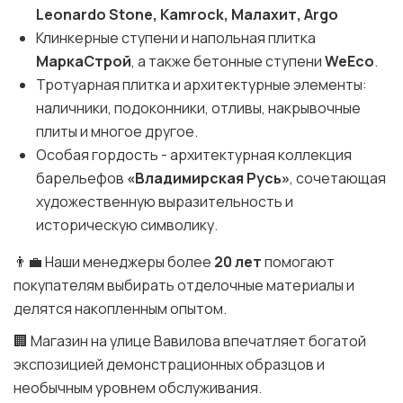
Leonardo Stone, Kamrock, Малахит, Argo
Клинкерные ступени и напольная плитка
МаркаСтрой
, а также бетонные ступени
WeEco
.
Тротуарная плитка и архитектурные элементы:
наличники, подоконники, отливы, накрывочные
плиты и многое другое.
Особая гордость - архитектурная коллекция
барельефов
«Владимирская Русь»
, сочетающая
художественную выразительность и
историческую символику.
👨‍💼 Наши менеджеры более
20 лет
помогают
покупателям выбирать отделочные материалы и
делятся накопленным опытом.
🏢 Магазин на улице Вавилова впечатляет богатой
экспозицией демонстрационных образцов и
необычным уровнем обслуживания.