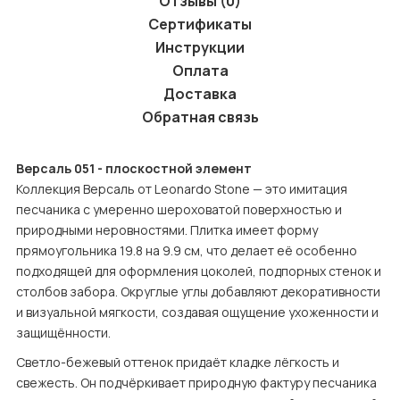
Отзывы (0)
Сертификаты
Инструкции
Оплата
Доставка
Обратная связь
Версаль 051 - плоскостной элемент
Коллекция Версаль от Leonardo Stone — это имитация 
песчаника с умеренно шероховатой поверхностью и 
природными неровностями. Плитка имеет форму 
прямоугольника 19.8 на 9.9 см, что делает её особенно 
подходящей для оформления цоколей, подпорных стенок и 
столбов забора. Округлые углы добавляют декоративности 
и визуальной мягкости, создавая ощущение ухоженности и 
защищённости.
Светло-бежевый оттенок придаёт кладке лёгкость и 
свежесть. Он подчёркивает природную фактуру песчаника 