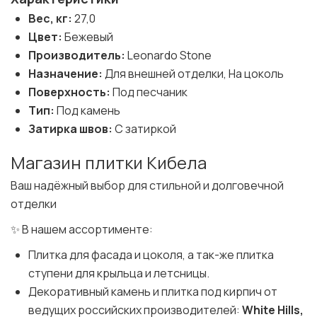
Вес, кг:
27,0
Цвет:
Бежевый
Производитель:
Leonardo Stone
Назначение:
Для внешней отделки, На цоколь
Поверхность:
Под песчаник
Тип:
Под камень
Затирка швов:
С затиркой
Магазин плитки Кибела
Ваш надёжный выбор для стильной и долговечной
отделки
✨ В нашем ассортименте:
Плитка для фасада и цоколя, а так-же плитка
ступени для крыльца и летсницы.
Декоративный камень и плитка под кирпич от
ведущих российских производителей:
White Hills,